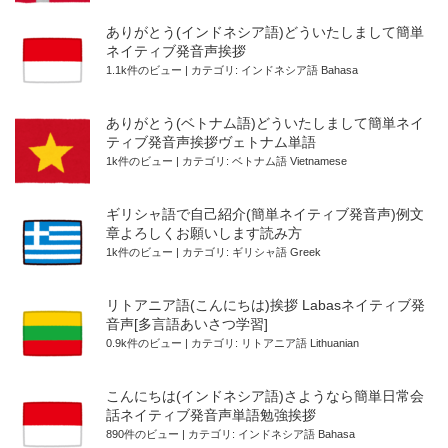
ありがとう(インドネシア語)どういたしまして簡単
ネイティブ発音声挨拶
1.1k件のビュー
|
カテゴリ:
インドネシア語 Bahasa
ありがとう(ベトナム語)どういたしまして簡単ネイ
ティブ発音声挨拶ヴェトナム単語
1k件のビュー
|
カテゴリ:
ベトナム語 Vietnamese
ギリシャ語で自己紹介(簡単ネイティブ発音声)例文
章よろしくお願いします読み方
1k件のビュー
|
カテゴリ:
ギリシャ語 Greek
リトアニア語(こんにちは)挨拶 Labasネイティブ発
音声[多言語あいさつ学習]
0.9k件のビュー
|
カテゴリ:
リトアニア語 Lithuanian
こんにちは(インドネシア語)さようなら簡単日常会
話ネイティブ発音声単語勉強挨拶
890件のビュー
|
カテゴリ:
インドネシア語 Bahasa