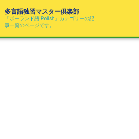
コ
ン
多言語独習マスター倶楽部
テ
「ポーランド語 Polish」カテゴリーの記
ン
事一覧のページです。
ツ
へ
ス
キ
ッ
プ