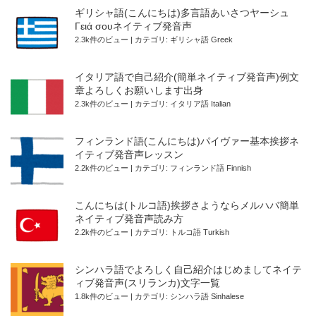
ギリシャ語(こんにちは)多言語あいさつヤーシュ
Γειά σουネイティブ発音声
2.3k件のビュー
|
カテゴリ:
ギリシャ語 Greek
イタリア語で自己紹介(簡単ネイティブ発音声)例文
章よろしくお願いします出身
2.3k件のビュー
|
カテゴリ:
イタリア語 Italian
フィンランド語(こんにちは)パイヴァー基本挨拶ネ
イティブ発音声レッスン
2.2k件のビュー
|
カテゴリ:
フィンランド語 Finnish
こんにちは(トルコ語)挨拶さようならメルハバ簡単
ネイティブ発音声読み方
2.2k件のビュー
|
カテゴリ:
トルコ語 Turkish
シンハラ語でよろしく自己紹介はじめましてネイテ
ィブ発音声(スリランカ)文字一覧
1.8k件のビュー
|
カテゴリ:
シンハラ語 Sinhalese