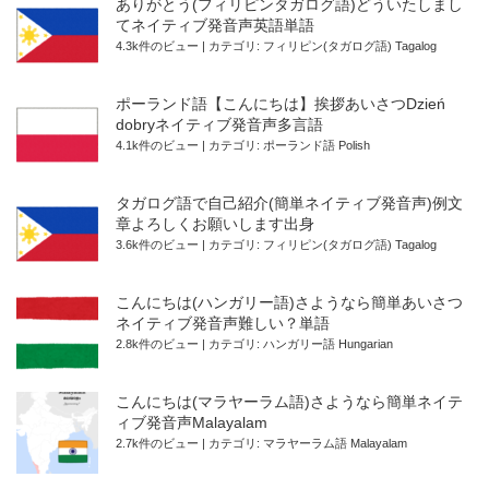
ありがとう(フィリピンタガログ語)どういたしまし
てネイティブ発音声英語単語
4.3k件のビュー
|
カテゴリ:
フィリピン(タガログ語) Tagalog
ポーランド語【こんにちは】挨拶あいさつDzień
dobryネイティブ発音声多言語
4.1k件のビュー
|
カテゴリ:
ポーランド語 Polish
タガログ語で自己紹介(簡単ネイティブ発音声)例文
章よろしくお願いします出身
3.6k件のビュー
|
カテゴリ:
フィリピン(タガログ語) Tagalog
こんにちは(ハンガリー語)さようなら簡単あいさつ
ネイティブ発音声難しい？単語
2.8k件のビュー
|
カテゴリ:
ハンガリー語 Hungarian
こんにちは(マラヤーラム語)さようなら簡単ネイテ
ィブ発音声Malayalam
2.7k件のビュー
|
カテゴリ:
マラヤーラム語 Malayalam