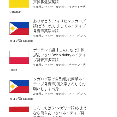
声挨拶勉強英語
4.8k件のビュー
|
カテゴリ:
ウクライナ語
Ukrainian
ありがとう(フィリピンタガログ
語)どういたしましてネイティブ
発音声英語単語
4.3k件のビュー
|
カテゴリ:
フィリピン(タ
ガログ語) Tagalog
ポーランド語【こんにちは】挨
拶あいさつDzień dobryネイティ
ブ発音声多言語
4.1k件のビュー
|
カテゴリ:
ポーランド語
Polish
タガログ語で自己紹介(簡単ネイ
ティブ発音声)例文章よろしくお
願いします出身
3.6k件のビュー
|
カテゴリ:
フィリピン(タ
ガログ語) Tagalog
こんにちは(ハンガリー語)さよう
なら簡単あいさつネイティブ発