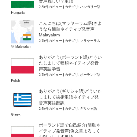
音声難しい？単語
2.8k件のビュー
|
カテゴリ:
ハンガリー語
Hungarian
こんにちは(マラヤーラム語)さよ
うなら簡単ネイティブ発音声
Malayalam
2.7k件のビュー
|
カテゴリ:
マラヤーラム
語 Malayalam
ありがとう(ポーランド語)どうい
たしまして種類ネイティブ発音
声英語学習
2.7k件のビュー
|
カテゴリ:
ポーランド語
Polish
ありがとう(ギリシャ語)どういた
しまして挨拶単語ネイティブ発
音声英語翻訳
2.6k件のビュー
|
カテゴリ:
ギリシャ語
Greek
ポーランド語で自己紹介(簡単ネ
イティブ発音声)例文章よろしく
お願いします単語