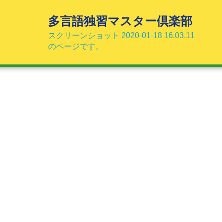
コ
ン
多言語独習マスター倶楽部
テ
スクリーンショット 2020-01-18 16.03.11
ン
のページです。
ツ
へ
ス
キ
ッ
プ