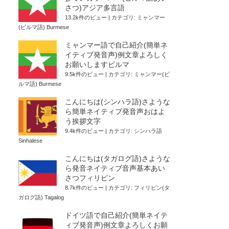
さつ)アジア多言語
13.2k件のビュー
|
カテゴリ:
ミャンマー
(ビルマ語) Burmese
ミャンマー語で自己紹介(簡単ネ
イティブ発音声)例文章よろしく
お願いしますビルマ
9.5k件のビュー
|
カテゴリ:
ミャンマー(ビ
ルマ語) Burmese
こんにちは(シンハラ語)さような
ら簡単ネイティブ発音声おはよ
う挨拶文字
9.4k件のビュー
|
カテゴリ:
シンハラ語
Sinhalese
こんにちは(タガログ語)さような
ら発音ネイティブ音声基本あい
さつフィリピン
8.7k件のビュー
|
カテゴリ:
フィリピン(タ
ガログ語) Tagalog
ドイツ語で自己紹介(簡単ネイテ
ィブ発音声)例文章よろしくお願