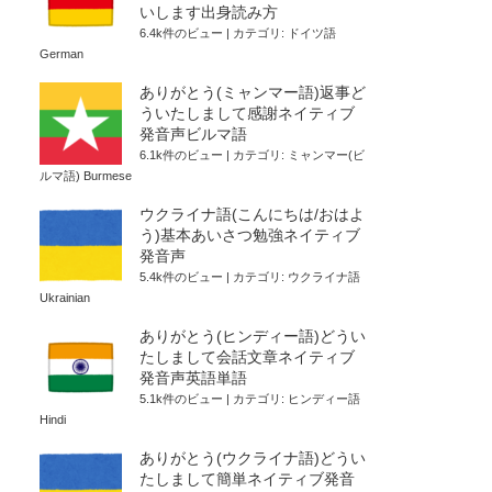
いします出身読み方
6.4k件のビュー
|
カテゴリ:
ドイツ語
German
ありがとう(ミャンマー語)返事ど
ういたしまして感謝ネイティブ
発音声ビルマ語
6.1k件のビュー
|
カテゴリ:
ミャンマー(ビ
ルマ語) Burmese
ウクライナ語(こんにちは/おはよ
う)基本あいさつ勉強ネイティブ
発音声
5.4k件のビュー
|
カテゴリ:
ウクライナ語
Ukrainian
ありがとう(ヒンディー語)どうい
たしまして会話文章ネイティブ
発音声英語単語
5.1k件のビュー
|
カテゴリ:
ヒンディー語
Hindi
ありがとう(ウクライナ語)どうい
たしまして簡単ネイティブ発音