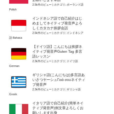
2.5k件のビュー
|
カテゴリ:
ポーランド語
Polish
インドネシア語で自己紹介はじ
めましてネイティブ発音声よろ
しくカタカナ挨拶会話
2.5k件のビュー
|
カテゴリ:
インドネシア
語 Bahasa
【ドイツ語】こんにちは挨拶ネ
イティブ発音声Guten Tag 多言
語レッスン
2.3k件のビュー
|
カテゴリ:
ドイツ語
German
ギリシャ語(こんにちは)多言語あ
いさつヤーシュΓειά σουネイティ
ブ発音声
2.3k件のビュー
|
カテゴリ:
ギリシャ語
Greek
イタリア語で自己紹介(簡単ネイ
ティブ発音声)例文章よろしくお
願いします出身