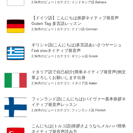
2.5k件のビュー
|
カテゴリ:
インドネシア語 Bahasa
【ドイツ語】こんにちは挨拶ネイティブ発音声
Guten Tag 多言語レッスン
2.3k件のビュー
|
カテゴリ:
ドイツ語 German
ギリシャ語(こんにちは)多言語あいさつヤーシュ
Γειά σουネイティブ発音声
2.3k件のビュー
|
カテゴリ:
ギリシャ語 Greek
イタリア語で自己紹介(簡単ネイティブ発音声)例文
章よろしくお願いします出身
2.3k件のビュー
|
カテゴリ:
イタリア語 Italian
フィンランド語(こんにちは)パイヴァー基本挨拶ネ
イティブ発音声レッスン
2.2k件のビュー
|
カテゴリ:
フィンランド語 Finnish
こんにちは(トルコ語)挨拶さようならメルハバ簡単
ネイティブ発音声読み方