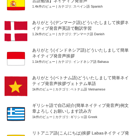
言語勉強】ネイティブ発音声
1.4k件のビュー
|
カテゴリ:
スペイン語 Spanish
ありがとう(デンマーク語)どういたしまして挨拶ネ
イティブ発音声英語で翻訳学習
1.2k件のビュー
|
カテゴリ:
デンマーク語 Danish
ありがとう(インドネシア語)どういたしまして簡単
ネイティブ発音声挨拶
1.1k件のビュー
|
カテゴリ:
インドネシア語 Bahasa
ありがとう(ベトナム語)どういたしまして簡単ネイ
ティブ発音声挨拶ヴェトナム単語
1k件のビュー
|
カテゴリ:
ベトナム語 Vietnamese
ギリシャ語で自己紹介(簡単ネイティブ発音声)例文
章よろしくお願いします読み方
1k件のビュー
|
カテゴリ:
ギリシャ語 Greek
リトアニア語(こんにちは)挨拶 Labasネイティブ発