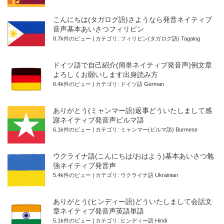
こんにちは(タガログ語)さようなら発音ネイティブ
音声基本あいさつフィリピン
8.7k件のビュー
|
カテゴリ:
フィリピン(タガログ語) Tagalog
ドイツ語で自己紹介(簡単ネイティブ発音声)例文章
よろしくお願いします出身読み方
6.4k件のビュー
|
カテゴリ:
ドイツ語 German
ありがとう(ミャンマー語)返事どういたしまして感
謝ネイティブ発音声ビルマ語
6.1k件のビュー
|
カテゴリ:
ミャンマー(ビルマ語) Burmese
ウクライナ語(こんにちは/おはよう)基本あいさつ勉
強ネイティブ発音声
5.4k件のビュー
|
カテゴリ:
ウクライナ語 Ukrainian
ありがとう(ヒンディー語)どういたしまして会話文
章ネイティブ発音声英語単語
5.1k件のビュー
|
カテゴリ:
ヒンディー語 Hindi