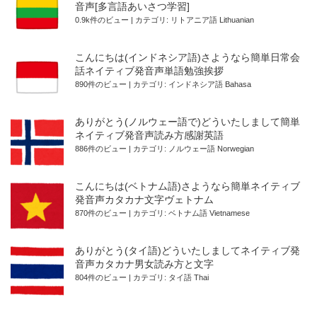
音声[多言語あいさつ学習]
0.9k件のビュー
|
カテゴリ:
リトアニア語 Lithuanian
こんにちは(インドネシア語)さようなら簡単日常会
話ネイティブ発音声単語勉強挨拶
890件のビュー
|
カテゴリ:
インドネシア語 Bahasa
ありがとう(ノルウェー語で)どういたしまして簡単
ネイティブ発音声読み方感謝英語
886件のビュー
|
カテゴリ:
ノルウェー語 Norwegian
こんにちは(ベトナム語)さようなら簡単ネイティブ
発音声カタカナ文字ヴェトナム
870件のビュー
|
カテゴリ:
ベトナム語 Vietnamese
ありがとう(タイ語)どういたしましてネイティブ発
音声カタカナ男女読み方と文字
804件のビュー
|
カテゴリ:
タイ語 Thai