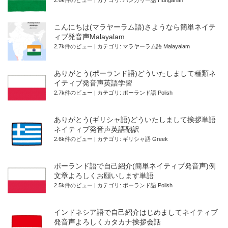
2.8k件のビュー
|
カテゴリ:
ハンガリー語 Hungarian
こんにちは(マラヤーラム語)さようなら簡単ネイテ
ィブ発音声Malayalam
2.7k件のビュー
|
カテゴリ:
マラヤーラム語 Malayalam
ありがとう(ポーランド語)どういたしまして種類ネ
イティブ発音声英語学習
2.7k件のビュー
|
カテゴリ:
ポーランド語 Polish
ありがとう(ギリシャ語)どういたしまして挨拶単語
ネイティブ発音声英語翻訳
2.6k件のビュー
|
カテゴリ:
ギリシャ語 Greek
ポーランド語で自己紹介(簡単ネイティブ発音声)例
文章よろしくお願いします単語
2.5k件のビュー
|
カテゴリ:
ポーランド語 Polish
インドネシア語で自己紹介はじめましてネイティブ
発音声よろしくカタカナ挨拶会話