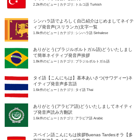
2.2k件のビュー
|
カテゴリ:
トルコ語 Turkish
シンハラ語でよろしく自己紹介はじめましてネイテ
ィブ発音声(スリランカ)文字一覧
1.8k件のビュー
|
カテゴリ:
シンハラ語 Sinhalese
ありがとう(ブラジルポルトガル語)どういたしまし
て簡単ネイティブ発音声挨拶
1.8k件のビュー
|
カテゴリ:
ブラジルポルトガル語
タイ語【こんにちは】基本あいさつ(サワディー)ネ
イティブ発音声多言語
1.6k件のビュー
|
カテゴリ:
タイ語 Thai
ありがとう(アラビア語)どういたしましてネイティ
ブ発音声読み方翻訳
1.6k件のビュー
|
カテゴリ:
アラビア語 Arabic
スペイン語こんにちは挨拶Buenas Tardesオラ【多