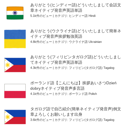
ありがとう(ヒンディー語)どういたしまして会話文
章ネイティブ発音声英語単語
5.1k件のビュー
|
カテゴリ:
ヒンディー語 Hindi
ありがとう(ウクライナ語)どういたしまして簡単ネ
イティブ発音声挨拶勉強英語
4.8k件のビュー
|
カテゴリ:
ウクライナ語 Ukrainian
ありがとう(フィリピンタガログ語)どういたしまし
てネイティブ発音声英語単語
4.3k件のビュー
|
カテゴリ:
フィリピン(タガログ語) Tagalog
ポーランド語【こんにちは】挨拶あいさつDzień
dobryネイティブ発音声多言語
4.1k件のビュー
|
カテゴリ:
ポーランド語 Polish
タガログ語で自己紹介(簡単ネイティブ発音声)例文
章よろしくお願いします出身
3.6k件のビュー
|
カテゴリ:
フィリピン(タガログ語) Tagalog