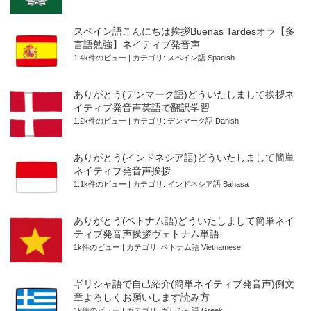
スペイン語こんにちは挨拶Buenas Tardesオラ【多
言語勉強】ネイティブ発音声
1.4k件のビュー
|
カテゴリ:
スペイン語 Spanish
ありがとう(デンマーク語)どういたしまして挨拶ネ
イティブ発音声英語で翻訳学習
1.2k件のビュー
|
カテゴリ:
デンマーク語 Danish
ありがとう(インドネシア語)どういたしまして簡単
ネイティブ発音声挨拶
1.1k件のビュー
|
カテゴリ:
インドネシア語 Bahasa
ありがとう(ベトナム語)どういたしまして簡単ネイ
ティブ発音声挨拶ヴェトナム単語
1k件のビュー
|
カテゴリ:
ベトナム語 Vietnamese
ギリシャ語で自己紹介(簡単ネイティブ発音声)例文
章よろしくお願いします読み方
1k件のビュー
|
カテゴリ:
ギリシャ語 Greek