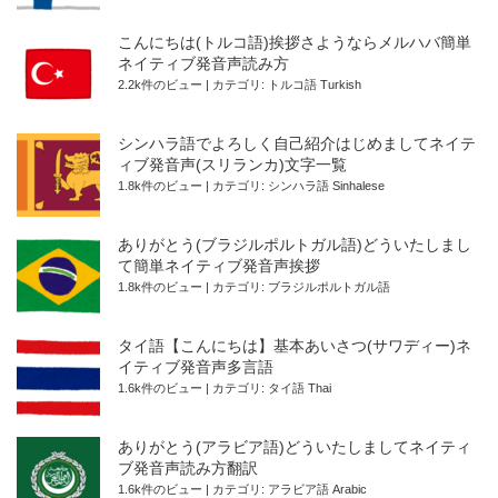
こんにちは(トルコ語)挨拶さようならメルハバ簡単
ネイティブ発音声読み方
2.2k件のビュー
|
カテゴリ:
トルコ語 Turkish
シンハラ語でよろしく自己紹介はじめましてネイテ
ィブ発音声(スリランカ)文字一覧
1.8k件のビュー
|
カテゴリ:
シンハラ語 Sinhalese
ありがとう(ブラジルポルトガル語)どういたしまし
て簡単ネイティブ発音声挨拶
1.8k件のビュー
|
カテゴリ:
ブラジルポルトガル語
タイ語【こんにちは】基本あいさつ(サワディー)ネ
イティブ発音声多言語
1.6k件のビュー
|
カテゴリ:
タイ語 Thai
ありがとう(アラビア語)どういたしましてネイティ
ブ発音声読み方翻訳
1.6k件のビュー
|
カテゴリ:
アラビア語 Arabic