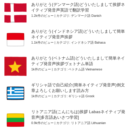
ありがとう(デンマーク語)どういたしまして挨拶ネ
イティブ発音声英語で翻訳学習
1.2k件のビュー
|
カテゴリ:
デンマーク語 Danish
ありがとう(インドネシア語)どういたしまして簡単
ネイティブ発音声挨拶
1.1k件のビュー
|
カテゴリ:
インドネシア語 Bahasa
ありがとう(ベトナム語)どういたしまして簡単ネイ
ティブ発音声挨拶ヴェトナム単語
1k件のビュー
|
カテゴリ:
ベトナム語 Vietnamese
ギリシャ語で自己紹介(簡単ネイティブ発音声)例文
章よろしくお願いします読み方
1k件のビュー
|
カテゴリ:
ギリシャ語 Greek
リトアニア語(こんにちは)挨拶 Labasネイティブ発
音声[多言語あいさつ学習]
0.9k件のビュー
|
カテゴリ:
リトアニア語 Lithuanian