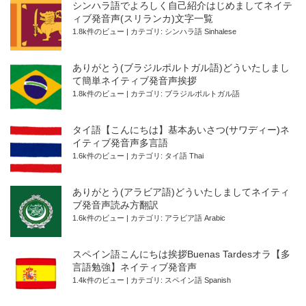
シンハラ語でよろしく自己紹介はじめましてネイテ
ィブ発音声(スリランカ)文字一覧
1.8k件のビュー
|
カテゴリ:
シンハラ語 Sinhalese
ありがとう(ブラジルポルトガル語)どういたしまし
て簡単ネイティブ発音声挨拶
1.8k件のビュー
|
カテゴリ:
ブラジルポルトガル語
タイ語【こんにちは】基本あいさつ(サワディー)ネ
イティブ発音声多言語
1.6k件のビュー
|
カテゴリ:
タイ語 Thai
ありがとう(アラビア語)どういたしましてネイティ
ブ発音声読み方翻訳
1.6k件のビュー
|
カテゴリ:
アラビア語 Arabic
スペイン語こんにちは挨拶Buenas Tardesオラ【多
言語勉強】ネイティブ発音声
1.4k件のビュー
|
カテゴリ:
スペイン語 Spanish