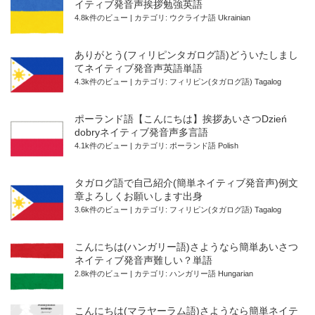
イティブ発音声挨拶勉強英語
4.8k件のビュー
|
カテゴリ:
ウクライナ語 Ukrainian
ありがとう(フィリピンタガログ語)どういたしまし
てネイティブ発音声英語単語
4.3k件のビュー
|
カテゴリ:
フィリピン(タガログ語) Tagalog
ポーランド語【こんにちは】挨拶あいさつDzień
dobryネイティブ発音声多言語
4.1k件のビュー
|
カテゴリ:
ポーランド語 Polish
タガログ語で自己紹介(簡単ネイティブ発音声)例文
章よろしくお願いします出身
3.6k件のビュー
|
カテゴリ:
フィリピン(タガログ語) Tagalog
こんにちは(ハンガリー語)さようなら簡単あいさつ
ネイティブ発音声難しい？単語
2.8k件のビュー
|
カテゴリ:
ハンガリー語 Hungarian
こんにちは(マラヤーラム語)さようなら簡単ネイテ