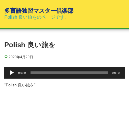
コ
ン
多言語独習マスター倶楽部
テ
Polish 良い旅をのページです。
ン
ツ
へ
ス
Polish 良い旅を
キ
ッ
2020年4月29日
プ
音
00:00
00:00
声
プ
“Polish 良い旅を”
レ
ー
ヤ
ー