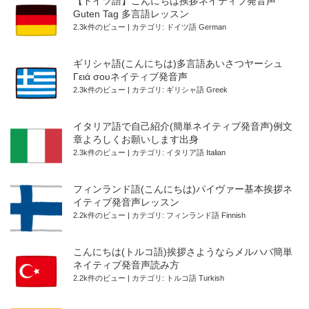
【ドイツ語】こんにちは挨拶ネイティブ発音声
Guten Tag 多言語レッスン
2.3k件のビュー
|
カテゴリ:
ドイツ語 German
ギリシャ語(こんにちは)多言語あいさつヤーシュ
Γειά σουネイティブ発音声
2.3k件のビュー
|
カテゴリ:
ギリシャ語 Greek
イタリア語で自己紹介(簡単ネイティブ発音声)例文
章よろしくお願いします出身
2.3k件のビュー
|
カテゴリ:
イタリア語 Italian
フィンランド語(こんにちは)パイヴァー基本挨拶ネ
イティブ発音声レッスン
2.2k件のビュー
|
カテゴリ:
フィンランド語 Finnish
こんにちは(トルコ語)挨拶さようならメルハバ簡単
ネイティブ発音声読み方
2.2k件のビュー
|
カテゴリ:
トルコ語 Turkish