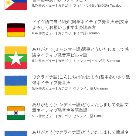
8.7k件のビュー
|
カテゴリ:
フィリピン(タガログ語) Tagalog
ドイツ語で自己紹介(簡単ネイティブ発音声)例文章
よろしくお願いします出身読み方
6.4k件のビュー
|
カテゴリ:
ドイツ語 German
ありがとう(ミャンマー語)返事どういたしまして感
謝ネイティブ発音声ビルマ語
6.1k件のビュー
|
カテゴリ:
ミャンマー(ビルマ語) Burmese
ウクライナ語(こんにちは/おはよう)基本あいさつ勉
強ネイティブ発音声
5.4k件のビュー
|
カテゴリ:
ウクライナ語 Ukrainian
ありがとう(ヒンディー語)どういたしまして会話文
章ネイティブ発音声英語単語
5.1k件のビュー
|
カテゴリ:
ヒンディー語 Hindi
ありがとう(ウクライナ語)どういたしまして簡単ネ