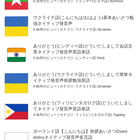
6.1k件のビュー
|
カテゴリ:
ミャンマー(ビルマ語) Burmese
ウクライナ語(こんにちは/おはよう)基本あいさつ勉
強ネイティブ発音声
5.4k件のビュー
|
カテゴリ:
ウクライナ語 Ukrainian
ありがとう(ヒンディー語)どういたしまして会話文
章ネイティブ発音声英語単語
5.1k件のビュー
|
カテゴリ:
ヒンディー語 Hindi
ありがとう(ウクライナ語)どういたしまして簡単ネ
イティブ発音声挨拶勉強英語
4.8k件のビュー
|
カテゴリ:
ウクライナ語 Ukrainian
ありがとう(フィリピンタガログ語)どういたしまし
てネイティブ発音声英語単語
4.3k件のビュー
|
カテゴリ:
フィリピン(タガログ語) Tagalog
ポーランド語【こんにちは】挨拶あいさつDzień
dobryネイティブ発音声多言語