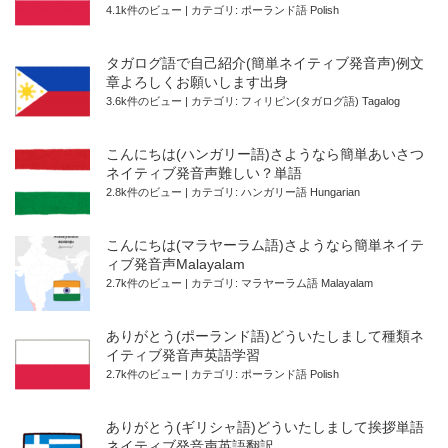
4.1k件のビュー
|
カテゴリ:
ポーランド語 Polish
タガログ語で自己紹介(簡単ネイティブ発音声)例文
章よろしくお願いします出身
3.6k件のビュー
|
カテゴリ:
フィリピン(タガログ語) Tagalog
こんにちは(ハンガリー語)さようなら簡単あいさつ
ネイティブ発音声難しい？単語
2.8k件のビュー
|
カテゴリ:
ハンガリー語 Hungarian
こんにちは(マラヤーラム語)さようなら簡単ネイテ
ィブ発音声Malayalam
2.7k件のビュー
|
カテゴリ:
マラヤーラム語 Malayalam
ありがとう(ポーランド語)どういたしまして種類ネ
イティブ発音声英語学習
2.7k件のビュー
|
カテゴリ:
ポーランド語 Polish
ありがとう(ギリシャ語)どういたしまして挨拶単語
ネイティブ発音声英語翻訳