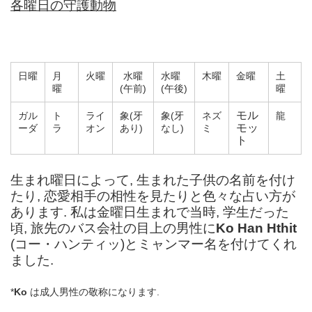
各曜日の守護動物
日曜
月
火曜
水曜
水曜
木曜
金曜
土
曜
(午前)
(午後)
曜
モル
ガル
ト
ライ
象(牙
象(牙
ネズ
龍
モッ
ーダ
ラ
オン
あり)
なし)
ミ
ト
生まれ曜日によって, 生まれた子供の名前を付け
たり, 恋愛相手の相性を見たりと色々な占い方が
あります. 私は金曜日生まれで当時, 学生だった
頃, 旅先のバス会社の目上の男性に
Ko Han Hthit
(コー・ハンティッ)とミャンマー名を付けてくれ
ました.
*
Ko
は成人男性の敬称になります.