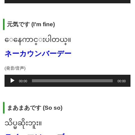
声
プ
レ
ー
元気です (I’m fine)
ヤ
ー
ေနေကာင္းပါတယ္။
ネーカウンバーデー
(発音/音声)
音
00:00
00:00
声
プ
レ
ー
まあまあです (So so)
ヤ
ー
သိပ္မဆိုးဘူး။