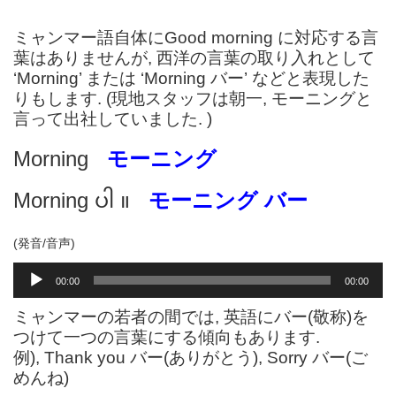
ミャンマー語自体にGood morning に対応する言
葉はありませんが, 西洋の言葉の取り入れとして
‘Morning’ または ‘Morning バー’ などと表現した
りもします. (現地スタッフは朝一, モーニングと
言って出社していました. )
Morning
モーニング
Morning ပါ ။
モーニング バー
(発音/音声)
音
00:00
00:00
声
プ
ミャンマーの若者の間では, 英語にバー(敬称)を
レ
つけて一つの言葉にする傾向もあります.
ー
例), Thank you バー(ありがとう), Sorry バー(ご
ヤ
めんね)
ー