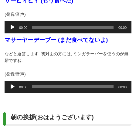
サーピィビィ (もう食べた)
ヤ
ー
(発音/音声)
音
00:00
00:00
声
プ
マサーヤーデーブー (まだ食べてないよ)
レ
ー
などと返答します. 初対面の方には, ミンガラーバーを使うのが無
ヤ
難ですね.
ー
(発音/音声)
音
00:00
00:00
声
プ
レ
ー
朝の挨拶(おはようございます)
ヤ
ー