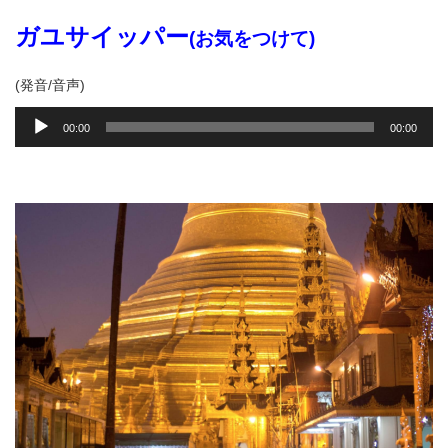
ヤ
ー
ガユサイッパー
(お気をつけて)
(発音/音声)
音
00:00
00:00
声
プ
レ
ー
ヤ
ー