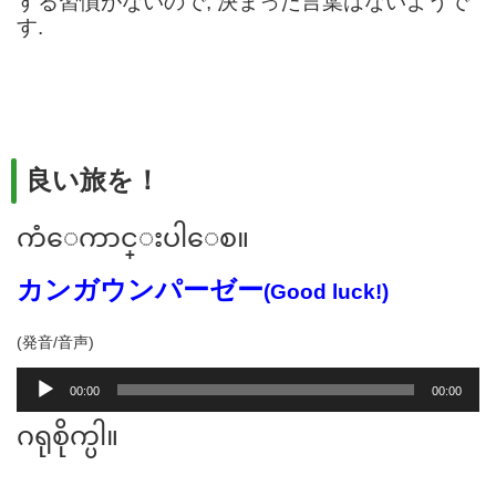
する習慣がないので, 決まった言葉はないようで
す.
良い旅を！
ကံေကာင္းပါေစ။
カンガウンパーゼー
(Good luck!)
(発音/音声)
音
00:00
00:00
声
プ
ဂရုစိုက္ပါ။
レ
ー