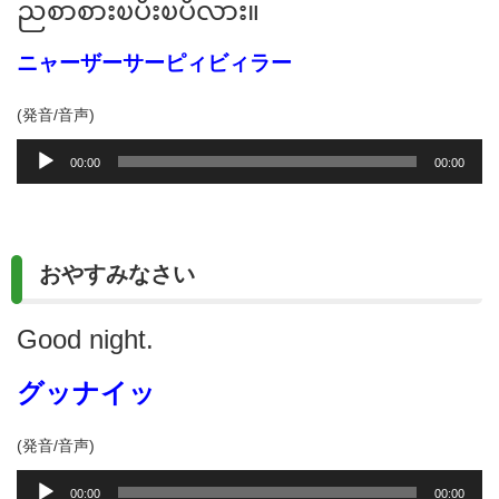
ညစာစားၿပီးၿပီလား။
ニャーザーサーピィビィラー
(発音/音声)
音
00:00
00:00
声
プ
レ
ー
おやすみなさい
ヤ
ー
Good night.
グッナイッ
(発音/音声)
音
00:00
00:00