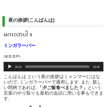
夜の挨拶(こんばんは)
မဂၤလာပါ ။
ミンガラーバー
(発音/音声)
音
00:00
00:00
声
プ
こんばんは という夜の挨拶はミャンマーにはな
レ
いので, ミンガラーバーで通用します. また, 親し
ー
い間柄であれば,
「夕ご飯食べました？」
という
ヤ
言葉のやり取りも最初の会話に用いる事もできま
ー
す.