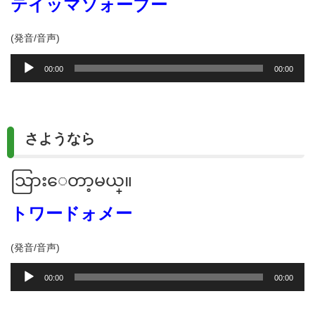
テイッマソォーブー
(発音/音声)
音
00:00
00:00
声
プ
レ
ー
さようなら
ヤ
ー
သြားေတာ့မယ္။
トワードォメー
(発音/音声)
音
00:00
00:00
声
プ