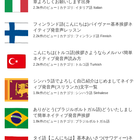
章よろしくお願いします出身
2.3k件のビュー
|
カテゴリ:
イタリア語 Italian
フィンランド語(こんにちは)パイヴァー基本挨拶ネ
イティブ発音声レッスン
2.2k件のビュー
|
カテゴリ:
フィンランド語 Finnish
こんにちは(トルコ語)挨拶さようならメルハバ簡単
ネイティブ発音声読み方
2.2k件のビュー
|
カテゴリ:
トルコ語 Turkish
シンハラ語でよろしく自己紹介はじめましてネイテ
ィブ発音声(スリランカ)文字一覧
1.8k件のビュー
|
カテゴリ:
シンハラ語 Sinhalese
ありがとう(ブラジルポルトガル語)どういたしまし
て簡単ネイティブ発音声挨拶
1.8k件のビュー
|
カテゴリ:
ブラジルポルトガル語
タイ語【こんにちは】基本あいさつ(サワディー)ネ