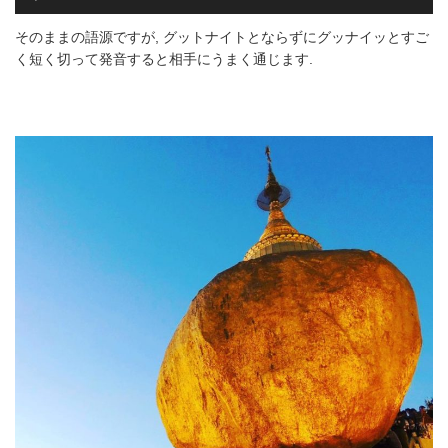
声
プ
そのままの語源ですが, グットナイトとならずにグッナイッとすご
レ
く短く切って発音すると相手にうまく通じます.
ー
ヤ
ー