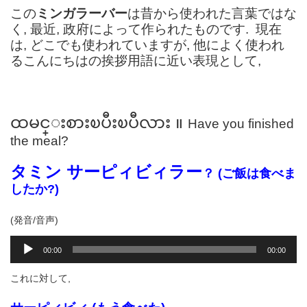
プ
この
ミンガラーバー
は昔から使われた言葉ではな
レ
く, 最近, 政府によって作られたものです. 現在
ー
は, どこでも使われていますが, 他によく使われ
ヤ
るこんにちはの挨拶用語に近い表現として,
ー
ထမင္းစားၿပီးၿပီလား ။
Have you finished
the meal?
タミン サーピィビィラー
？ (ご飯は食べま
したか?)
(発音/音声)
音
00:00
00:00
声
プ
これに対して,
レ
ー