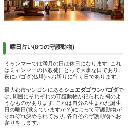
曜日占い(8つの守護動物)
ミャンマーでは満月の日は休日になります. これ
はミャンマーの仏教徒にとって大事な日であり,
夜にパゴダ(仏塔)へお祈りに行く日であります.
最大都市ヤンゴンにある
シュエダゴウンパゴダ
で
は, 周囲にそれぞれの守護動物が祀られた祠のよ
うなものがあります. これは自分の生まれた誕生
日の曜日(覚えていますか？)によって守護動物が
それぞれ決められており, 各自その守護動物へお
参りをします.