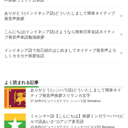
ありがとう(インドネシア語)どういたしまして簡単ネイティブ
発音声挨拶
こんにちは(インドネシア語)さようなら簡単日常会話ネイティ
ブ発音声単語勉強挨拶
インドネシア語で自己紹介はじめましてネイティブ発音声よろ
しくカタカナ挨拶会話
よく読まれる記事
ありがとう(シンハラ語)どういたしまして簡単ネイ
ティブ発音声挨拶スリランカ文字
17.1k件のビュー
|
カテゴリ:
シンハラ語 Sinhalese
ミャンマー語【こんにちは】挨拶ミンガラーバー(ビ
ルマ語あいさつ)アジア多言語
13.2k件のビュー
|
カテゴリ:
ミャンマー(ビルマ語) Burmese