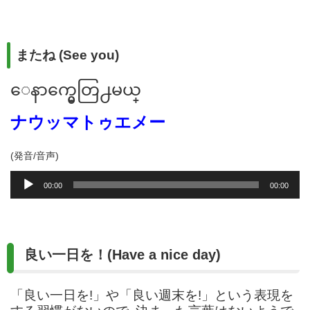
レ
ー
ヤ
ー
またね (See you)
ေနာက္မွေတြ႕မယ္
ナウッマトゥエメー
(発音/音声)
音
00:00
00:00
声
プ
レ
ー
良い一日を！(Have a nice day)
ヤ
ー
「良い一日を!」や「良い週末を!」という表現を