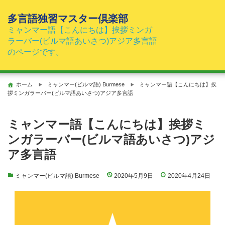
コ
ン
多言語独習マスター倶楽部
テ
ミャンマー語【こんにちは】挨拶ミンガ
ン
ラーバー(ビルマ語あいさつ)アジア多言語
ツ
のページです。
へ
ス
キ
ホーム
ミャンマー(ビルマ語) Burmese
ミャンマー語【こんにちは】挨
ッ
拶ミンガラーバー(ビルマ語あいさつ)アジア多言語
プ
ミャンマー語【こんにちは】挨拶ミ
ンガラーバー(ビルマ語あいさつ)アジ
ア多言語
ミャンマー(ビルマ語) Burmese
2020年5月9日
2020年4月24日