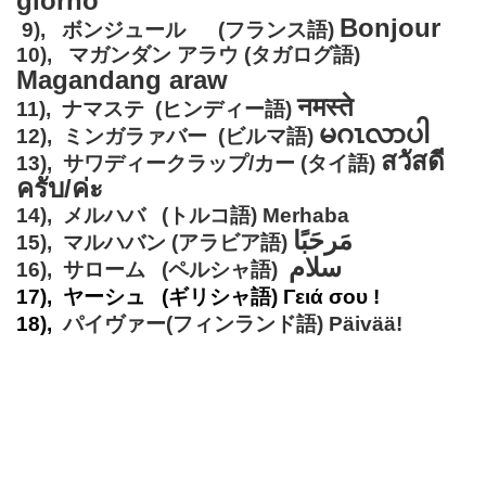
giorno
Bonjour
9), ボンジュール (フランス語)
10), マガンダン アラウ (タガログ語)
Magandang araw
नमस्ते
11), ナマステ (ヒンディー語)
မဂၤလာပါ
12), ミンガラァバー (ビルマ語)
สวัสดี
13), サワディークラップ/カー (タイ語)
ครับ/ค่ะ
14), メルハバ (トルコ語) Merhaba
مَرحَبًا
15), マルハバン (アラビア語)
سلام
16), サローム (ペルシャ語)
17), ヤーシュ (ギリシャ語) Γειά σου !
18),
パイヴァー(フィンランド語) Päivää!