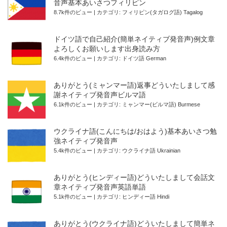
音声基本あいさつフィリピン
8.7k件のビュー
|
カテゴリ:
フィリピン(タガログ語) Tagalog
ドイツ語で自己紹介(簡単ネイティブ発音声)例文章
よろしくお願いします出身読み方
6.4k件のビュー
|
カテゴリ:
ドイツ語 German
ありがとう(ミャンマー語)返事どういたしまして感
謝ネイティブ発音声ビルマ語
6.1k件のビュー
|
カテゴリ:
ミャンマー(ビルマ語) Burmese
ウクライナ語(こんにちは/おはよう)基本あいさつ勉
強ネイティブ発音声
5.4k件のビュー
|
カテゴリ:
ウクライナ語 Ukrainian
ありがとう(ヒンディー語)どういたしまして会話文
章ネイティブ発音声英語単語
5.1k件のビュー
|
カテゴリ:
ヒンディー語 Hindi
ありがとう(ウクライナ語)どういたしまして簡単ネ