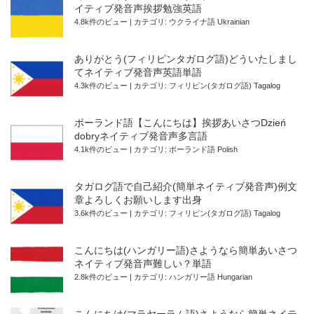
イティブ発音声挨拶勉強英語
4.8k件のビュー
|
カテゴリ:
ウクライナ語 Ukrainian
ありがとう(フィリピンタガログ語)どういたしまし
てネイティブ発音声英語単語
4.3k件のビュー
|
カテゴリ:
フィリピン(タガログ語) Tagalog
ポーランド語【こんにちは】挨拶あいさつDzień
dobryネイティブ発音声多言語
4.1k件のビュー
|
カテゴリ:
ポーランド語 Polish
タガログ語で自己紹介(簡単ネイティブ発音声)例文
章よろしくお願いします出身
3.6k件のビュー
|
カテゴリ:
フィリピン(タガログ語) Tagalog
こんにちは(ハンガリー語)さようなら簡単あいさつ
ネイティブ発音声難しい？単語
2.8k件のビュー
|
カテゴリ:
ハンガリー語 Hungarian