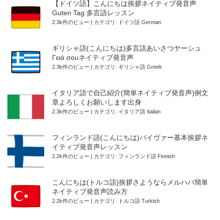
【ドイツ語】こんにちは挨拶ネイティブ発音声
Guten Tag 多言語レッスン
2.3k件のビュー
|
カテゴリ:
ドイツ語 German
ギリシャ語(こんにちは)多言語あいさつヤーシュ
Γειά σουネイティブ発音声
2.3k件のビュー
|
カテゴリ:
ギリシャ語 Greek
イタリア語で自己紹介(簡単ネイティブ発音声)例文
章よろしくお願いします出身
2.3k件のビュー
|
カテゴリ:
イタリア語 Italian
フィンランド語(こんにちは)パイヴァー基本挨拶ネ
イティブ発音声レッスン
2.2k件のビュー
|
カテゴリ:
フィンランド語 Finnish
こんにちは(トルコ語)挨拶さようならメルハバ簡単
ネイティブ発音声読み方
2.2k件のビュー
|
カテゴリ:
トルコ語 Turkish