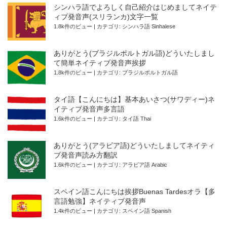
シンハラ語でよろしく自己紹介はじめましてネイテ
ィブ発音声(スリランカ)文字一覧
1.8k件のビュー
|
カテゴリ:
シンハラ語 Sinhalese
ありがとう(ブラジルポルトガル語)どういたしまし
て簡単ネイティブ発音声挨拶
1.8k件のビュー
|
カテゴリ:
ブラジルポルトガル語
タイ語【こんにちは】基本あいさつ(サワディー)ネ
イティブ発音声多言語
1.6k件のビュー
|
カテゴリ:
タイ語 Thai
ありがとう(アラビア語)どういたしましてネイティ
ブ発音声読み方翻訳
1.6k件のビュー
|
カテゴリ:
アラビア語 Arabic
スペイン語こんにちは挨拶Buenas Tardesオラ【多
言語勉強】ネイティブ発音声
1.4k件のビュー
|
カテゴリ:
スペイン語 Spanish