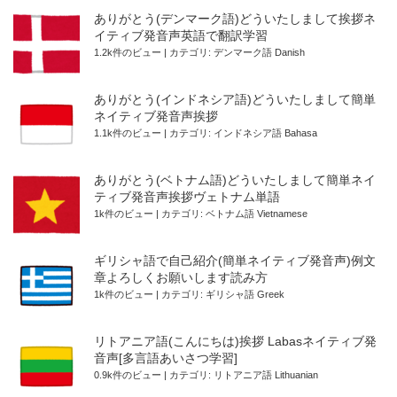
ありがとう(デンマーク語)どういたしまして挨拶ネ
イティブ発音声英語で翻訳学習
1.2k件のビュー
|
カテゴリ:
デンマーク語 Danish
ありがとう(インドネシア語)どういたしまして簡単
ネイティブ発音声挨拶
1.1k件のビュー
|
カテゴリ:
インドネシア語 Bahasa
ありがとう(ベトナム語)どういたしまして簡単ネイ
ティブ発音声挨拶ヴェトナム単語
1k件のビュー
|
カテゴリ:
ベトナム語 Vietnamese
ギリシャ語で自己紹介(簡単ネイティブ発音声)例文
章よろしくお願いします読み方
1k件のビュー
|
カテゴリ:
ギリシャ語 Greek
リトアニア語(こんにちは)挨拶 Labasネイティブ発
音声[多言語あいさつ学習]
0.9k件のビュー
|
カテゴリ:
リトアニア語 Lithuanian