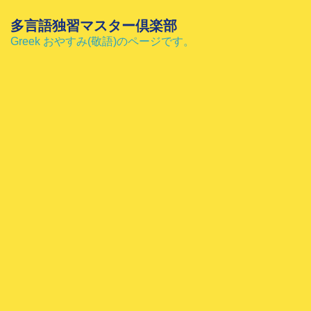
コ
ン
多言語独習マスター倶楽部
テ
Greek おやすみ(敬語)のページです。
ン
ツ
へ
ス
キ
ッ
プ