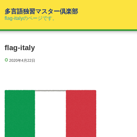
コ
ン
多言語独習マスター倶楽部
テ
flag-italyのページです。
ン
ツ
へ
ス
flag-italy
キ
ッ
2020年4月22日
プ