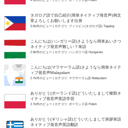
4.1k件のビュー
|
カテゴリ:
ポーランド語 Polish
タガログ語で自己紹介(簡単ネイティブ発音声)例文
章よろしくお願いします出身
3.6k件のビュー
|
カテゴリ:
フィリピン(タガログ語) Tagalog
こんにちは(ハンガリー語)さようなら簡単あいさつ
ネイティブ発音声難しい？単語
2.8k件のビュー
|
カテゴリ:
ハンガリー語 Hungarian
こんにちは(マラヤーラム語)さようなら簡単ネイテ
ィブ発音声Malayalam
2.7k件のビュー
|
カテゴリ:
マラヤーラム語 Malayalam
ありがとう(ポーランド語)どういたしまして種類ネ
イティブ発音声英語学習
2.7k件のビュー
|
カテゴリ:
ポーランド語 Polish
ありがとう(ギリシャ語)どういたしまして挨拶単語
ネイティブ発音声英語翻訳