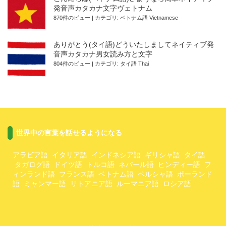
発音声カタカナ文字ヴェトナム
870件のビュー
|
カテゴリ:
ベトナム語 Vietnamese
ありがとう(タイ語)どういたしましてネイティブ発
音声カタカナ男女読み方と文字
804件のビュー
|
カテゴリ:
タイ語 Thai
世界中の言葉を話せるようになる
アラビア語 イタリア語 インドネシア語 ギリシャ語 タイ語
タガログ語 ドイツ語 トルコ語 ネパール語 ヒンディー語 フ
ィンランド語 フランス語 ベトナム語 ペルシャ語 ポーランド
語 ミャンマー語 リトアニア語 ルーマニア語 ロシア語