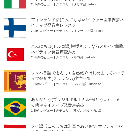
2.3k件のビュー
|
カテゴリ:
イタリア語 Italian
フィンランド語(こんにちは)パイヴァー基本挨拶ネ
イティブ発音声レッスン
2.2k件のビュー
|
カテゴリ:
フィンランド語 Finnish
こんにちは(トルコ語)挨拶さようならメルハバ簡単
ネイティブ発音声読み方
2.2k件のビュー
|
カテゴリ:
トルコ語 Turkish
シンハラ語でよろしく自己紹介はじめましてネイテ
ィブ発音声(スリランカ)文字一覧
1.8k件のビュー
|
カテゴリ:
シンハラ語 Sinhalese
ありがとう(ブラジルポルトガル語)どういたしまし
て簡単ネイティブ発音声挨拶
1.8k件のビュー
|
カテゴリ:
ブラジルポルトガル語
タイ語【こんにちは】基本あいさつ(サワディー)ネ