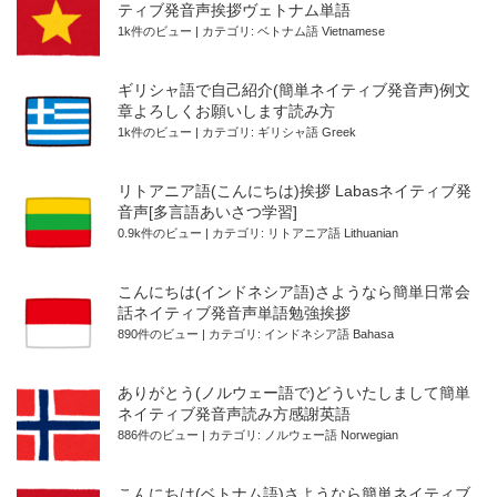
ティブ発音声挨拶ヴェトナム単語
1k件のビュー
|
カテゴリ:
ベトナム語 Vietnamese
ギリシャ語で自己紹介(簡単ネイティブ発音声)例文
章よろしくお願いします読み方
1k件のビュー
|
カテゴリ:
ギリシャ語 Greek
リトアニア語(こんにちは)挨拶 Labasネイティブ発
音声[多言語あいさつ学習]
0.9k件のビュー
|
カテゴリ:
リトアニア語 Lithuanian
こんにちは(インドネシア語)さようなら簡単日常会
話ネイティブ発音声単語勉強挨拶
890件のビュー
|
カテゴリ:
インドネシア語 Bahasa
ありがとう(ノルウェー語で)どういたしまして簡単
ネイティブ発音声読み方感謝英語
886件のビュー
|
カテゴリ:
ノルウェー語 Norwegian
こんにちは(ベトナム語)さようなら簡単ネイティブ