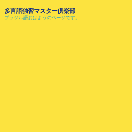
コ
ン
多言語独習マスター倶楽部
テ
ブラジル語おはようのページです。
ン
ツ
へ
ス
キ
ッ
プ