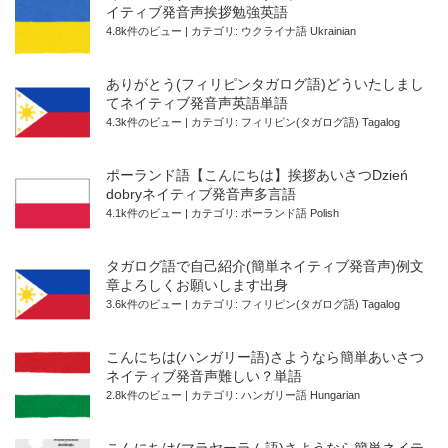
イティブ発音声挨拶勉強英語
4.8k件のビュー
|
カテゴリ:
ウクライナ語 Ukrainian
ありがとう(フィリピンタガログ語)どういたしまし
てネイティブ発音声英語単語
4.3k件のビュー
|
カテゴリ:
フィリピン(タガログ語) Tagalog
ポーランド語【こんにちは】挨拶あいさつDzień
dobryネイティブ発音声多言語
4.1k件のビュー
|
カテゴリ:
ポーランド語 Polish
タガログ語で自己紹介(簡単ネイティブ発音声)例文
章よろしくお願いします出身
3.6k件のビュー
|
カテゴリ:
フィリピン(タガログ語) Tagalog
こんにちは(ハンガリー語)さようなら簡単あいさつ
ネイティブ発音声難しい？単語
2.8k件のビュー
|
カテゴリ:
ハンガリー語 Hungarian