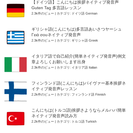
【ドイツ語】こんにちは挨拶ネイティブ発音声
Guten Tag 多言語レッスン
2.3k件のビュー
|
カテゴリ:
ドイツ語 German
ギリシャ語(こんにちは)多言語あいさつヤーシュ
Γειά σουネイティブ発音声
2.3k件のビュー
|
カテゴリ:
ギリシャ語 Greek
イタリア語で自己紹介(簡単ネイティブ発音声)例文
章よろしくお願いします出身
2.3k件のビュー
|
カテゴリ:
イタリア語 Italian
フィンランド語(こんにちは)パイヴァー基本挨拶ネ
イティブ発音声レッスン
2.2k件のビュー
|
カテゴリ:
フィンランド語 Finnish
こんにちは(トルコ語)挨拶さようならメルハバ簡単
ネイティブ発音声読み方
2.2k件のビュー
|
カテゴリ:
トルコ語 Turkish