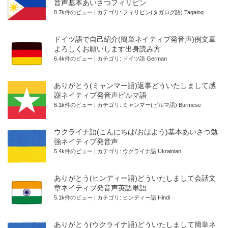
音声基本あいさつフィリピン
8.7k件のビュー
|
カテゴリ:
フィリピン(タガログ語) Tagalog
ドイツ語で自己紹介(簡単ネイティブ発音声)例文章
よろしくお願いします出身読み方
6.4k件のビュー
|
カテゴリ:
ドイツ語 German
ありがとう(ミャンマー語)返事どういたしまして感
謝ネイティブ発音声ビルマ語
6.1k件のビュー
|
カテゴリ:
ミャンマー(ビルマ語) Burmese
ウクライナ語(こんにちは/おはよう)基本あいさつ勉
強ネイティブ発音声
5.4k件のビュー
|
カテゴリ:
ウクライナ語 Ukrainian
ありがとう(ヒンディー語)どういたしまして会話文
章ネイティブ発音声英語単語
5.1k件のビュー
|
カテゴリ:
ヒンディー語 Hindi
ありがとう(ウクライナ語)どういたしまして簡単ネ