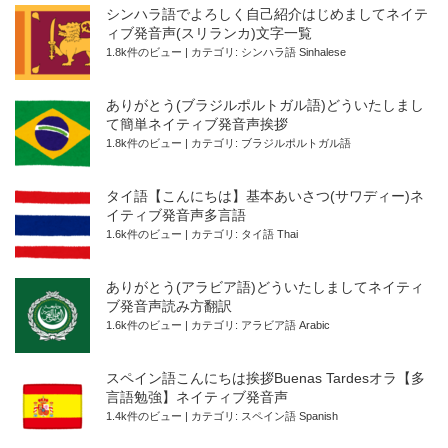
シンハラ語でよろしく自己紹介はじめましてネイテ
ィブ発音声(スリランカ)文字一覧
1.8k件のビュー
|
カテゴリ:
シンハラ語 Sinhalese
ありがとう(ブラジルポルトガル語)どういたしまし
て簡単ネイティブ発音声挨拶
1.8k件のビュー
|
カテゴリ:
ブラジルポルトガル語
タイ語【こんにちは】基本あいさつ(サワディー)ネ
イティブ発音声多言語
1.6k件のビュー
|
カテゴリ:
タイ語 Thai
ありがとう(アラビア語)どういたしましてネイティ
ブ発音声読み方翻訳
1.6k件のビュー
|
カテゴリ:
アラビア語 Arabic
スペイン語こんにちは挨拶Buenas Tardesオラ【多
言語勉強】ネイティブ発音声
1.4k件のビュー
|
カテゴリ:
スペイン語 Spanish