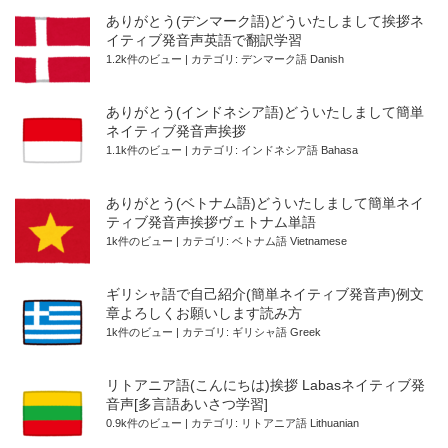
ありがとう(デンマーク語)どういたしまして挨拶ネ
イティブ発音声英語で翻訳学習
1.2k件のビュー
|
カテゴリ:
デンマーク語 Danish
ありがとう(インドネシア語)どういたしまして簡単
ネイティブ発音声挨拶
1.1k件のビュー
|
カテゴリ:
インドネシア語 Bahasa
ありがとう(ベトナム語)どういたしまして簡単ネイ
ティブ発音声挨拶ヴェトナム単語
1k件のビュー
|
カテゴリ:
ベトナム語 Vietnamese
ギリシャ語で自己紹介(簡単ネイティブ発音声)例文
章よろしくお願いします読み方
1k件のビュー
|
カテゴリ:
ギリシャ語 Greek
リトアニア語(こんにちは)挨拶 Labasネイティブ発
音声[多言語あいさつ学習]
0.9k件のビュー
|
カテゴリ:
リトアニア語 Lithuanian