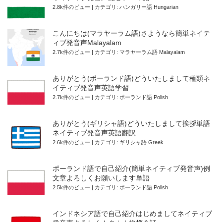
2.8k件のビュー
|
カテゴリ:
ハンガリー語 Hungarian
こんにちは(マラヤーラム語)さようなら簡単ネイテ
ィブ発音声Malayalam
2.7k件のビュー
|
カテゴリ:
マラヤーラム語 Malayalam
ありがとう(ポーランド語)どういたしまして種類ネ
イティブ発音声英語学習
2.7k件のビュー
|
カテゴリ:
ポーランド語 Polish
ありがとう(ギリシャ語)どういたしまして挨拶単語
ネイティブ発音声英語翻訳
2.6k件のビュー
|
カテゴリ:
ギリシャ語 Greek
ポーランド語で自己紹介(簡単ネイティブ発音声)例
文章よろしくお願いします単語
2.5k件のビュー
|
カテゴリ:
ポーランド語 Polish
インドネシア語で自己紹介はじめましてネイティブ