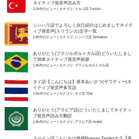
ネイティブ発音声読み方
2.2k件のビュー
|
カテゴリ:
トルコ語 Turkish
シンハラ語でよろしく自己紹介はじめましてネイテ
ィブ発音声(スリランカ)文字一覧
1.8k件のビュー
|
カテゴリ:
シンハラ語 Sinhalese
ありがとう(ブラジルポルトガル語)どういたしまし
て簡単ネイティブ発音声挨拶
1.8k件のビュー
|
カテゴリ:
ブラジルポルトガル語
タイ語【こんにちは】基本あいさつ(サワディー)ネ
イティブ発音声多言語
1.6k件のビュー
|
カテゴリ:
タイ語 Thai
ありがとう(アラビア語)どういたしましてネイティ
ブ発音声読み方翻訳
1.6k件のビュー
|
カテゴリ:
アラビア語 Arabic
スペイン語こんにちは挨拶Buenas Tardesオラ【多