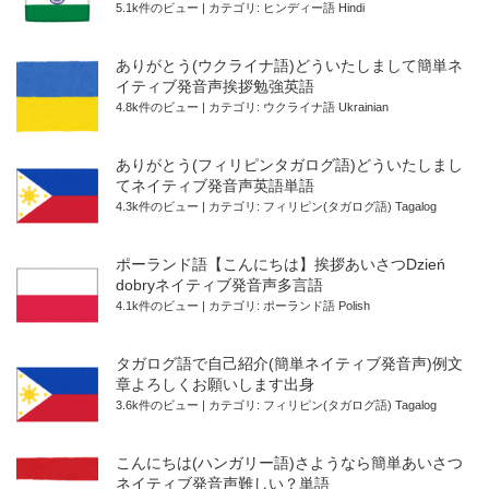
5.1k件のビュー
|
カテゴリ:
ヒンディー語 Hindi
ありがとう(ウクライナ語)どういたしまして簡単ネ
イティブ発音声挨拶勉強英語
4.8k件のビュー
|
カテゴリ:
ウクライナ語 Ukrainian
ありがとう(フィリピンタガログ語)どういたしまし
てネイティブ発音声英語単語
4.3k件のビュー
|
カテゴリ:
フィリピン(タガログ語) Tagalog
ポーランド語【こんにちは】挨拶あいさつDzień
dobryネイティブ発音声多言語
4.1k件のビュー
|
カテゴリ:
ポーランド語 Polish
タガログ語で自己紹介(簡単ネイティブ発音声)例文
章よろしくお願いします出身
3.6k件のビュー
|
カテゴリ:
フィリピン(タガログ語) Tagalog
こんにちは(ハンガリー語)さようなら簡単あいさつ
ネイティブ発音声難しい？単語