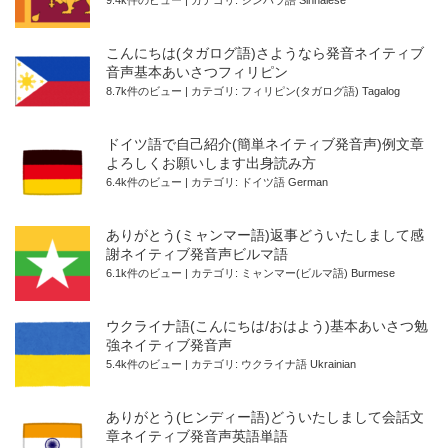
9.4k件のビュー
|
カテゴリ:
シンハラ語 Sinhalese
こんにちは(タガログ語)さようなら発音ネイティブ
音声基本あいさつフィリピン
8.7k件のビュー
|
カテゴリ:
フィリピン(タガログ語) Tagalog
ドイツ語で自己紹介(簡単ネイティブ発音声)例文章
よろしくお願いします出身読み方
6.4k件のビュー
|
カテゴリ:
ドイツ語 German
ありがとう(ミャンマー語)返事どういたしまして感
謝ネイティブ発音声ビルマ語
6.1k件のビュー
|
カテゴリ:
ミャンマー(ビルマ語) Burmese
ウクライナ語(こんにちは/おはよう)基本あいさつ勉
強ネイティブ発音声
5.4k件のビュー
|
カテゴリ:
ウクライナ語 Ukrainian
ありがとう(ヒンディー語)どういたしまして会話文
章ネイティブ発音声英語単語