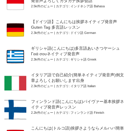
発音声よろしくカタカナ挨拶会話
2.5k件のビュー
|
カテゴリ:
インドネシア語 Bahasa
【ドイツ語】こんにちは挨拶ネイティブ発音声
Guten Tag 多言語レッスン
2.3k件のビュー
|
カテゴリ:
ドイツ語 German
ギリシャ語(こんにちは)多言語あいさつヤーシュ
Γειά σουネイティブ発音声
2.3k件のビュー
|
カテゴリ:
ギリシャ語 Greek
イタリア語で自己紹介(簡単ネイティブ発音声)例文
章よろしくお願いします出身
2.3k件のビュー
|
カテゴリ:
イタリア語 Italian
フィンランド語(こんにちは)パイヴァー基本挨拶ネ
イティブ発音声レッスン
2.2k件のビュー
|
カテゴリ:
フィンランド語 Finnish
こんにちは(トルコ語)挨拶さようならメルハバ簡単