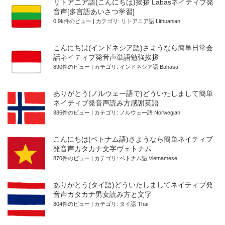
リトアニア語(こんにちは)挨拶 Labasネイティブ発
音声[多言語あいさつ学習]
0.9k件のビュー
|
カテゴリ:
リトアニア語 Lithuanian
こんにちは(インドネシア語)さようなら簡単日常会
話ネイティブ発音声単語勉強挨拶
890件のビュー
|
カテゴリ:
インドネシア語 Bahasa
ありがとう(ノルウェー語で)どういたしまして簡単
ネイティブ発音声読み方感謝英語
886件のビュー
|
カテゴリ:
ノルウェー語 Norwegian
こんにちは(ベトナム語)さようなら簡単ネイティブ
発音声カタカナ文字ヴェトナム
870件のビュー
|
カテゴリ:
ベトナム語 Vietnamese
ありがとう(タイ語)どういたしましてネイティブ発
音声カタカナ男女読み方と文字
804件のビュー
|
カテゴリ:
タイ語 Thai