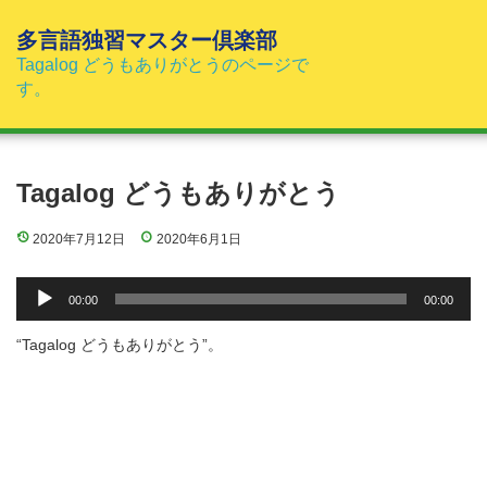
コ
ン
多言語独習マスター倶楽部
テ
Tagalog どうもありがとうのページで
ン
す。
ツ
へ
ス
キ
Tagalog どうもありがとう
ッ
プ
2020年7月12日
2020年6月1日
音
00:00
00:00
声
プ
“Tagalog どうもありがとう”。
レ
ー
ヤ
ー