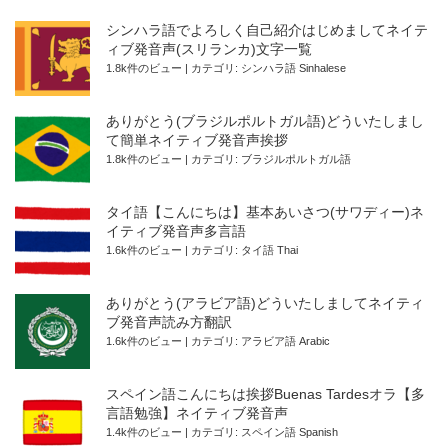
シンハラ語でよろしく自己紹介はじめましてネイテ
ィブ発音声(スリランカ)文字一覧
1.8k件のビュー
|
カテゴリ:
シンハラ語 Sinhalese
ありがとう(ブラジルポルトガル語)どういたしまし
て簡単ネイティブ発音声挨拶
1.8k件のビュー
|
カテゴリ:
ブラジルポルトガル語
タイ語【こんにちは】基本あいさつ(サワディー)ネ
イティブ発音声多言語
1.6k件のビュー
|
カテゴリ:
タイ語 Thai
ありがとう(アラビア語)どういたしましてネイティ
ブ発音声読み方翻訳
1.6k件のビュー
|
カテゴリ:
アラビア語 Arabic
スペイン語こんにちは挨拶Buenas Tardesオラ【多
言語勉強】ネイティブ発音声
1.4k件のビュー
|
カテゴリ:
スペイン語 Spanish