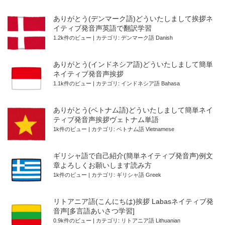
ありがとう(デンマーク語)どういたしまして挨拶ネ
イティブ発音声英語で翻訳学習
1.2k件のビュー
|
カテゴリ:
デンマーク語 Danish
ありがとう(インドネシア語)どういたしまして簡単
ネイティブ発音声挨拶
1.1k件のビュー
|
カテゴリ:
インドネシア語 Bahasa
ありがとう(ベトナム語)どういたしまして簡単ネイ
ティブ発音声挨拶ヴェトナム単語
1k件のビュー
|
カテゴリ:
ベトナム語 Vietnamese
ギリシャ語で自己紹介(簡単ネイティブ発音声)例文
章よろしくお願いします読み方
1k件のビュー
|
カテゴリ:
ギリシャ語 Greek
リトアニア語(こんにちは)挨拶 Labasネイティブ発
音声[多言語あいさつ学習]
0.9k件のビュー
|
カテゴリ:
リトアニア語 Lithuanian