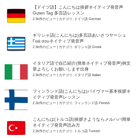
【ドイツ語】こんにちは挨拶ネイティブ発音声
Guten Tag 多言語レッスン
2.3k件のビュー
|
カテゴリ:
ドイツ語 German
ギリシャ語(こんにちは)多言語あいさつヤーシュ
Γειά σουネイティブ発音声
2.3k件のビュー
|
カテゴリ:
ギリシャ語 Greek
イタリア語で自己紹介(簡単ネイティブ発音声)例文
章よろしくお願いします出身
2.3k件のビュー
|
カテゴリ:
イタリア語 Italian
フィンランド語(こんにちは)パイヴァー基本挨拶ネ
イティブ発音声レッスン
2.2k件のビュー
|
カテゴリ:
フィンランド語 Finnish
こんにちは(トルコ語)挨拶さようならメルハバ簡単
ネイティブ発音声読み方
2.2k件のビュー
|
カテゴリ:
トルコ語 Turkish