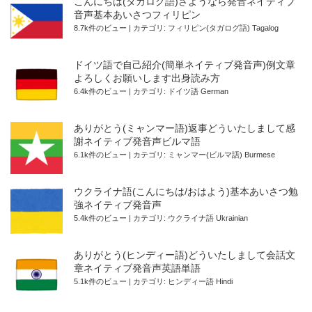
こんにちは(タガログ語)さようなら発音ネイティブ
音声基本あいさつフィリピン
8.7k件のビュー
|
カテゴリ:
フィリピン(タガログ語) Tagalog
ドイツ語で自己紹介(簡単ネイティブ発音声)例文章
よろしくお願いします出身読み方
6.4k件のビュー
|
カテゴリ:
ドイツ語 German
ありがとう(ミャンマー語)返事どういたしまして感
謝ネイティブ発音声ビルマ語
6.1k件のビュー
|
カテゴリ:
ミャンマー(ビルマ語) Burmese
ウクライナ語(こんにちは/おはよう)基本あいさつ勉
強ネイティブ発音声
5.4k件のビュー
|
カテゴリ:
ウクライナ語 Ukrainian
ありがとう(ヒンディー語)どういたしまして会話文
章ネイティブ発音声英語単語
5.1k件のビュー
|
カテゴリ:
ヒンディー語 Hindi