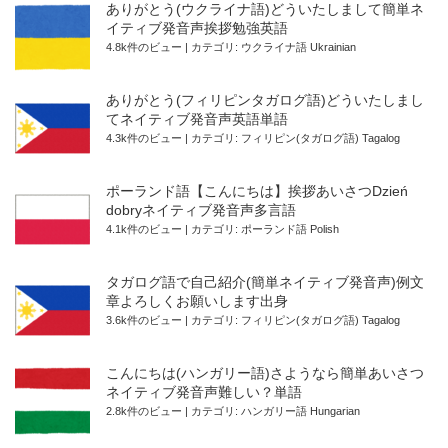
ありがとう(ウクライナ語)どういたしまして簡単ネ
イティブ発音声挨拶勉強英語
4.8k件のビュー
|
カテゴリ:
ウクライナ語 Ukrainian
ありがとう(フィリピンタガログ語)どういたしまし
てネイティブ発音声英語単語
4.3k件のビュー
|
カテゴリ:
フィリピン(タガログ語) Tagalog
ポーランド語【こんにちは】挨拶あいさつDzień
dobryネイティブ発音声多言語
4.1k件のビュー
|
カテゴリ:
ポーランド語 Polish
タガログ語で自己紹介(簡単ネイティブ発音声)例文
章よろしくお願いします出身
3.6k件のビュー
|
カテゴリ:
フィリピン(タガログ語) Tagalog
こんにちは(ハンガリー語)さようなら簡単あいさつ
ネイティブ発音声難しい？単語
2.8k件のビュー
|
カテゴリ:
ハンガリー語 Hungarian