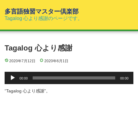
コ
ン
多言語独習マスター倶楽部
テ
Tagalog 心より感謝のページです。
ン
ツ
へ
ス
Tagalog 心より感謝
キ
ッ
2020年7月12日
2020年6月1日
プ
音
00:00
00:00
声
プ
“Tagalog 心より感謝”。
レ
ー
ヤ
ー