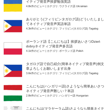
イティブ発音声挨拶勉強英語
4.8k件のビュー
|
カテゴリ:
ウクライナ語 Ukrainian
ありがとう(フィリピンタガログ語)どういたしまし
てネイティブ発音声英語単語
4.3k件のビュー
|
カテゴリ:
フィリピン(タガログ語) Tagalog
ポーランド語【こんにちは】挨拶あいさつDzień
dobryネイティブ発音声多言語
4.1k件のビュー
|
カテゴリ:
ポーランド語 Polish
タガログ語で自己紹介(簡単ネイティブ発音声)例文
章よろしくお願いします出身
3.6k件のビュー
|
カテゴリ:
フィリピン(タガログ語) Tagalog
こんにちは(ハンガリー語)さようなら簡単あいさつ
ネイティブ発音声難しい？単語
2.8k件のビュー
|
カテゴリ:
ハンガリー語 Hungarian
こんにちは(マラヤーラム語)さようなら簡単ネイテ