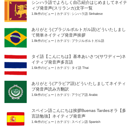
シンハラ語でよろしく自己紹介はじめましてネイテ
ィブ発音声(スリランカ)文字一覧
1.8k件のビュー
|
カテゴリ:
シンハラ語 Sinhalese
ありがとう(ブラジルポルトガル語)どういたしまし
て簡単ネイティブ発音声挨拶
1.8k件のビュー
|
カテゴリ:
ブラジルポルトガル語
タイ語【こんにちは】基本あいさつ(サワディー)ネ
イティブ発音声多言語
1.6k件のビュー
|
カテゴリ:
タイ語 Thai
ありがとう(アラビア語)どういたしましてネイティ
ブ発音声読み方翻訳
1.6k件のビュー
|
カテゴリ:
アラビア語 Arabic
スペイン語こんにちは挨拶Buenas Tardesオラ【多
言語勉強】ネイティブ発音声
1.4k件のビュー
|
カテゴリ:
スペイン語 Spanish