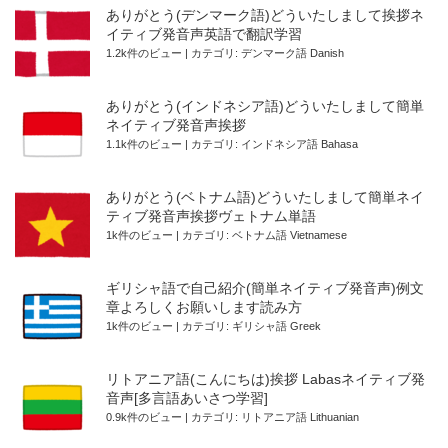
ありがとう(デンマーク語)どういたしまして挨拶ネ
イティブ発音声英語で翻訳学習
1.2k件のビュー
|
カテゴリ:
デンマーク語 Danish
ありがとう(インドネシア語)どういたしまして簡単
ネイティブ発音声挨拶
1.1k件のビュー
|
カテゴリ:
インドネシア語 Bahasa
ありがとう(ベトナム語)どういたしまして簡単ネイ
ティブ発音声挨拶ヴェトナム単語
1k件のビュー
|
カテゴリ:
ベトナム語 Vietnamese
ギリシャ語で自己紹介(簡単ネイティブ発音声)例文
章よろしくお願いします読み方
1k件のビュー
|
カテゴリ:
ギリシャ語 Greek
リトアニア語(こんにちは)挨拶 Labasネイティブ発
音声[多言語あいさつ学習]
0.9k件のビュー
|
カテゴリ:
リトアニア語 Lithuanian