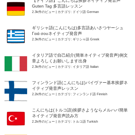
【ドイツ語】こんにちは挨拶ネイティブ発音声
Guten Tag 多言語レッスン
2.3k件のビュー
|
カテゴリ:
ドイツ語 German
ギリシャ語(こんにちは)多言語あいさつヤーシュ
Γειά σουネイティブ発音声
2.3k件のビュー
|
カテゴリ:
ギリシャ語 Greek
イタリア語で自己紹介(簡単ネイティブ発音声)例文
章よろしくお願いします出身
2.3k件のビュー
|
カテゴリ:
イタリア語 Italian
フィンランド語(こんにちは)パイヴァー基本挨拶ネ
イティブ発音声レッスン
2.2k件のビュー
|
カテゴリ:
フィンランド語 Finnish
こんにちは(トルコ語)挨拶さようならメルハバ簡単
ネイティブ発音声読み方
2.2k件のビュー
|
カテゴリ:
トルコ語 Turkish