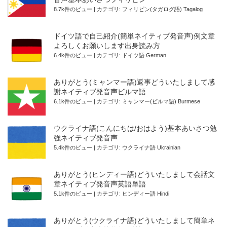
8.7k件のビュー
|
カテゴリ:
フィリピン(タガログ語) Tagalog
ドイツ語で自己紹介(簡単ネイティブ発音声)例文章
よろしくお願いします出身読み方
6.4k件のビュー
|
カテゴリ:
ドイツ語 German
ありがとう(ミャンマー語)返事どういたしまして感
謝ネイティブ発音声ビルマ語
6.1k件のビュー
|
カテゴリ:
ミャンマー(ビルマ語) Burmese
ウクライナ語(こんにちは/おはよう)基本あいさつ勉
強ネイティブ発音声
5.4k件のビュー
|
カテゴリ:
ウクライナ語 Ukrainian
ありがとう(ヒンディー語)どういたしまして会話文
章ネイティブ発音声英語単語
5.1k件のビュー
|
カテゴリ:
ヒンディー語 Hindi
ありがとう(ウクライナ語)どういたしまして簡単ネ