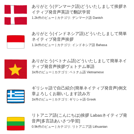
ありがとう(デンマーク語)どういたしまして挨拶ネ
イティブ発音声英語で翻訳学習
1.2k件のビュー
|
カテゴリ:
デンマーク語 Danish
ありがとう(インドネシア語)どういたしまして簡単
ネイティブ発音声挨拶
1.1k件のビュー
|
カテゴリ:
インドネシア語 Bahasa
ありがとう(ベトナム語)どういたしまして簡単ネイ
ティブ発音声挨拶ヴェトナム単語
1k件のビュー
|
カテゴリ:
ベトナム語 Vietnamese
ギリシャ語で自己紹介(簡単ネイティブ発音声)例文
章よろしくお願いします読み方
1k件のビュー
|
カテゴリ:
ギリシャ語 Greek
リトアニア語(こんにちは)挨拶 Labasネイティブ発
音声[多言語あいさつ学習]
0.9k件のビュー
|
カテゴリ:
リトアニア語 Lithuanian