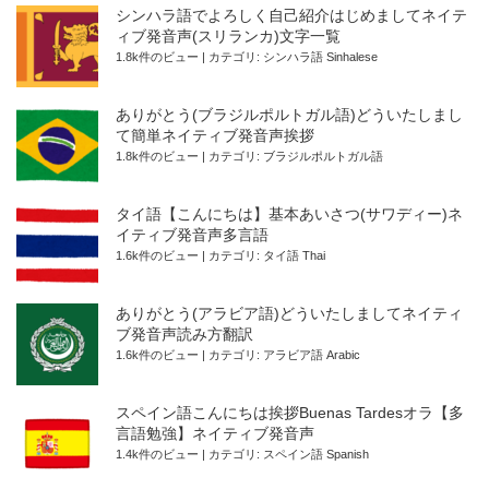
シンハラ語でよろしく自己紹介はじめましてネイテ
ィブ発音声(スリランカ)文字一覧
1.8k件のビュー
|
カテゴリ:
シンハラ語 Sinhalese
ありがとう(ブラジルポルトガル語)どういたしまし
て簡単ネイティブ発音声挨拶
1.8k件のビュー
|
カテゴリ:
ブラジルポルトガル語
タイ語【こんにちは】基本あいさつ(サワディー)ネ
イティブ発音声多言語
1.6k件のビュー
|
カテゴリ:
タイ語 Thai
ありがとう(アラビア語)どういたしましてネイティ
ブ発音声読み方翻訳
1.6k件のビュー
|
カテゴリ:
アラビア語 Arabic
スペイン語こんにちは挨拶Buenas Tardesオラ【多
言語勉強】ネイティブ発音声
1.4k件のビュー
|
カテゴリ:
スペイン語 Spanish