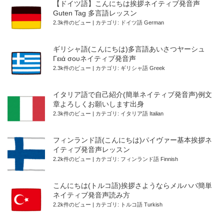
【ドイツ語】こんにちは挨拶ネイティブ発音声
Guten Tag 多言語レッスン
2.3k件のビュー
|
カテゴリ:
ドイツ語 German
ギリシャ語(こんにちは)多言語あいさつヤーシュ
Γειά σουネイティブ発音声
2.3k件のビュー
|
カテゴリ:
ギリシャ語 Greek
イタリア語で自己紹介(簡単ネイティブ発音声)例文
章よろしくお願いします出身
2.3k件のビュー
|
カテゴリ:
イタリア語 Italian
フィンランド語(こんにちは)パイヴァー基本挨拶ネ
イティブ発音声レッスン
2.2k件のビュー
|
カテゴリ:
フィンランド語 Finnish
こんにちは(トルコ語)挨拶さようならメルハバ簡単
ネイティブ発音声読み方
2.2k件のビュー
|
カテゴリ:
トルコ語 Turkish