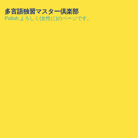
コ
ン
多言語独習マスター倶楽部
テ
Polish よろしく(女性に)のページです。
ン
ツ
へ
ス
キ
ッ
プ