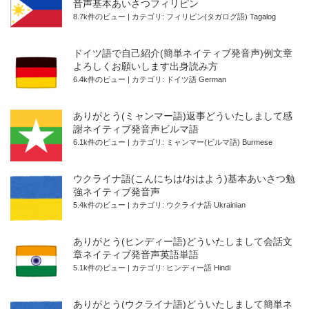
音声基本あいさつフィリピン
8.7k件のビュー
|
カテゴリ:
フィリピン(タガログ語) Tagalog
ドイツ語で自己紹介(簡単ネイティブ発音声)例文章
よろしくお願いします出身読み方
6.4k件のビュー
|
カテゴリ:
ドイツ語 German
ありがとう(ミャンマー語)返事どういたしまして感
謝ネイティブ発音声ビルマ語
6.1k件のビュー
|
カテゴリ:
ミャンマー(ビルマ語) Burmese
ウクライナ語(こんにちは/おはよう)基本あいさつ勉
強ネイティブ発音声
5.4k件のビュー
|
カテゴリ:
ウクライナ語 Ukrainian
ありがとう(ヒンディー語)どういたしまして会話文
章ネイティブ発音声英語単語
5.1k件のビュー
|
カテゴリ:
ヒンディー語 Hindi
ありがとう(ウクライナ語)どういたしまして簡単ネ