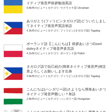
イティブ発音声挨拶勉強英語
4.8k件のビュー
|
カテゴリ:
ウクライナ語 Ukrainian
ありがとう(フィリピンタガログ語)どういたしまし
てネイティブ発音声英語単語
4.3k件のビュー
|
カテゴリ:
フィリピン(タガログ語) Tagalog
ポーランド語【こんにちは】挨拶あいさつDzień
dobryネイティブ発音声多言語
4.1k件のビュー
|
カテゴリ:
ポーランド語 Polish
タガログ語で自己紹介(簡単ネイティブ発音声)例文
章よろしくお願いします出身
3.6k件のビュー
|
カテゴリ:
フィリピン(タガログ語) Tagalog
こんにちは(ハンガリー語)さようなら簡単あいさつ
ネイティブ発音声難しい？単語
2.8k件のビュー
|
カテゴリ:
ハンガリー語 Hungarian