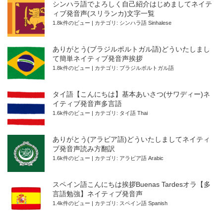
シンハラ語でよろしく自己紹介はじめましてネイテ
ィブ発音声(スリランカ)文字一覧
1.8k件のビュー
|
カテゴリ:
シンハラ語 Sinhalese
ありがとう(ブラジルポルトガル語)どういたしまし
て簡単ネイティブ発音声挨拶
1.8k件のビュー
|
カテゴリ:
ブラジルポルトガル語
タイ語【こんにちは】基本あいさつ(サワディー)ネ
イティブ発音声多言語
1.6k件のビュー
|
カテゴリ:
タイ語 Thai
ありがとう(アラビア語)どういたしましてネイティ
ブ発音声読み方翻訳
1.6k件のビュー
|
カテゴリ:
アラビア語 Arabic
スペイン語こんにちは挨拶Buenas Tardesオラ【多
言語勉強】ネイティブ発音声
1.4k件のビュー
|
カテゴリ:
スペイン語 Spanish