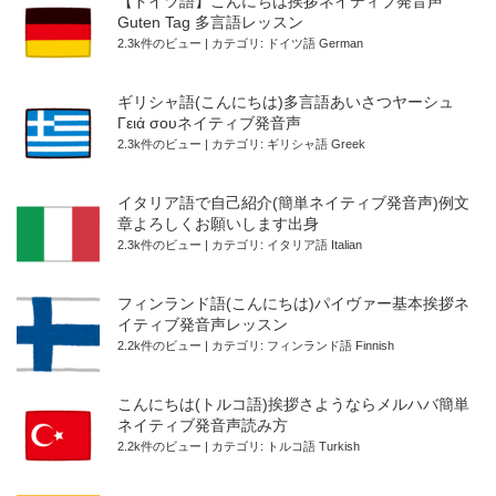
【ドイツ語】こんにちは挨拶ネイティブ発音声
Guten Tag 多言語レッスン
2.3k件のビュー
|
カテゴリ:
ドイツ語 German
ギリシャ語(こんにちは)多言語あいさつヤーシュ
Γειά σουネイティブ発音声
2.3k件のビュー
|
カテゴリ:
ギリシャ語 Greek
イタリア語で自己紹介(簡単ネイティブ発音声)例文
章よろしくお願いします出身
2.3k件のビュー
|
カテゴリ:
イタリア語 Italian
フィンランド語(こんにちは)パイヴァー基本挨拶ネ
イティブ発音声レッスン
2.2k件のビュー
|
カテゴリ:
フィンランド語 Finnish
こんにちは(トルコ語)挨拶さようならメルハバ簡単
ネイティブ発音声読み方
2.2k件のビュー
|
カテゴリ:
トルコ語 Turkish