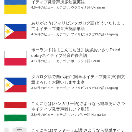
イティブ発音声挨拶勉強英語
4.8k件のビュー
|
カテゴリ:
ウクライナ語 Ukrainian
ありがとう(フィリピンタガログ語)どういたしまし
てネイティブ発音声英語単語
4.3k件のビュー
|
カテゴリ:
フィリピン(タガログ語) Tagalog
ポーランド語【こんにちは】挨拶あいさつDzień
dobryネイティブ発音声多言語
4.1k件のビュー
|
カテゴリ:
ポーランド語 Polish
タガログ語で自己紹介(簡単ネイティブ発音声)例文
章よろしくお願いします出身
3.6k件のビュー
|
カテゴリ:
フィリピン(タガログ語) Tagalog
こんにちは(ハンガリー語)さようなら簡単あいさつ
ネイティブ発音声難しい？単語
2.8k件のビュー
|
カテゴリ:
ハンガリー語 Hungarian
こんにちは(マラヤーラム語)さようなら簡単ネイテ