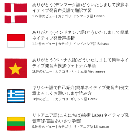
ありがとう(デンマーク語)どういたしまして挨拶ネ
イティブ発音声英語で翻訳学習
1.2k件のビュー
|
カテゴリ:
デンマーク語 Danish
ありがとう(インドネシア語)どういたしまして簡単
ネイティブ発音声挨拶
1.1k件のビュー
|
カテゴリ:
インドネシア語 Bahasa
ありがとう(ベトナム語)どういたしまして簡単ネイ
ティブ発音声挨拶ヴェトナム単語
1k件のビュー
|
カテゴリ:
ベトナム語 Vietnamese
ギリシャ語で自己紹介(簡単ネイティブ発音声)例文
章よろしくお願いします読み方
1k件のビュー
|
カテゴリ:
ギリシャ語 Greek
リトアニア語(こんにちは)挨拶 Labasネイティブ発
音声[多言語あいさつ学習]
0.9k件のビュー
|
カテゴリ:
リトアニア語 Lithuanian