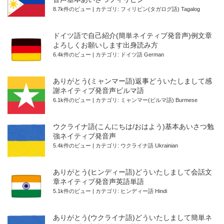
8.7k件のビュー
|
カテゴリ:
フィリピン(タガログ語) Tagalog
ドイツ語で自己紹介(簡単ネイティブ発音声)例文章
よろしくお願いします出身読み方
6.4k件のビュー
|
カテゴリ:
ドイツ語 German
ありがとう(ミャンマー語)返事どういたしまして感
謝ネイティブ発音声ビルマ語
6.1k件のビュー
|
カテゴリ:
ミャンマー(ビルマ語) Burmese
ウクライナ語(こんにちは/おはよう)基本あいさつ勉
強ネイティブ発音声
5.4k件のビュー
|
カテゴリ:
ウクライナ語 Ukrainian
ありがとう(ヒンディー語)どういたしまして会話文
章ネイティブ発音声英語単語
5.1k件のビュー
|
カテゴリ:
ヒンディー語 Hindi
ありがとう(ウクライナ語)どういたしまして簡単ネ