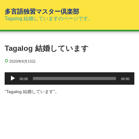
コ
ン
多言語独習マスター倶楽部
テ
Tagalog 結婚していますのページです。
ン
ツ
へ
ス
Tagalog 結婚しています
キ
ッ
2020年6月15日
プ
音
00:00
00:00
声
プ
“Tagalog 結婚しています”。
レ
ー
ヤ
ー