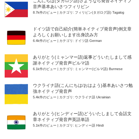
こんにちは(タガログ語)さようなら発音ネイティブ
音声基本あいさつフィリピン
8.7k件のビュー
|
カテゴリ:
フィリピン(タガログ語) Tagalog
ドイツ語で自己紹介(簡単ネイティブ発音声)例文章
よろしくお願いします出身読み方
6.4k件のビュー
|
カテゴリ:
ドイツ語 German
ありがとう(ミャンマー語)返事どういたしまして感
謝ネイティブ発音声ビルマ語
6.1k件のビュー
|
カテゴリ:
ミャンマー(ビルマ語) Burmese
ウクライナ語(こんにちは/おはよう)基本あいさつ勉
強ネイティブ発音声
5.4k件のビュー
|
カテゴリ:
ウクライナ語 Ukrainian
ありがとう(ヒンディー語)どういたしまして会話文
章ネイティブ発音声英語単語
5.1k件のビュー
|
カテゴリ:
ヒンディー語 Hindi