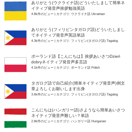
ありがとう(ウクライナ語)どういたしまして簡単ネ
イティブ発音声挨拶勉強英語
4.8k件のビュー
|
カテゴリ:
ウクライナ語 Ukrainian
ありがとう(フィリピンタガログ語)どういたしまし
てネイティブ発音声英語単語
4.3k件のビュー
|
カテゴリ:
フィリピン(タガログ語) Tagalog
ポーランド語【こんにちは】挨拶あいさつDzień
dobryネイティブ発音声多言語
4.1k件のビュー
|
カテゴリ:
ポーランド語 Polish
タガログ語で自己紹介(簡単ネイティブ発音声)例文
章よろしくお願いします出身
3.6k件のビュー
|
カテゴリ:
フィリピン(タガログ語) Tagalog
こんにちは(ハンガリー語)さようなら簡単あいさつ
ネイティブ発音声難しい？単語
2.8k件のビュー
|
カテゴリ:
ハンガリー語 Hungarian