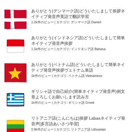
ありがとう(デンマーク語)どういたしまして挨拶ネ
イティブ発音声英語で翻訳学習
1.2k件のビュー
|
カテゴリ:
デンマーク語 Danish
ありがとう(インドネシア語)どういたしまして簡単
ネイティブ発音声挨拶
1.1k件のビュー
|
カテゴリ:
インドネシア語 Bahasa
ありがとう(ベトナム語)どういたしまして簡単ネイ
ティブ発音声挨拶ヴェトナム単語
1k件のビュー
|
カテゴリ:
ベトナム語 Vietnamese
ギリシャ語で自己紹介(簡単ネイティブ発音声)例文
章よろしくお願いします読み方
1k件のビュー
|
カテゴリ:
ギリシャ語 Greek
リトアニア語(こんにちは)挨拶 Labasネイティブ発
音声[多言語あいさつ学習]
0.9k件のビュー
|
カテゴリ:
リトアニア語 Lithuanian