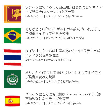
シンハラ語でよろしく自己紹介はじめましてネイテ
ィブ発音声(スリランカ)文字一覧
1.8k件のビュー
|
カテゴリ:
シンハラ語 Sinhalese
ありがとう(ブラジルポルトガル語)どういたしまし
て簡単ネイティブ発音声挨拶
1.8k件のビュー
|
カテゴリ:
ブラジルポルトガル語
タイ語【こんにちは】基本あいさつ(サワディー)ネ
イティブ発音声多言語
1.6k件のビュー
|
カテゴリ:
タイ語 Thai
ありがとう(アラビア語)どういたしましてネイティ
ブ発音声読み方翻訳
1.6k件のビュー
|
カテゴリ:
アラビア語 Arabic
スペイン語こんにちは挨拶Buenas Tardesオラ【多
言語勉強】ネイティブ発音声
1.4k件のビュー
|
カテゴリ:
スペイン語 Spanish