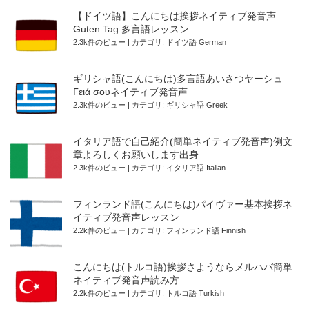
【ドイツ語】こんにちは挨拶ネイティブ発音声
Guten Tag 多言語レッスン
2.3k件のビュー
|
カテゴリ:
ドイツ語 German
ギリシャ語(こんにちは)多言語あいさつヤーシュ
Γειά σουネイティブ発音声
2.3k件のビュー
|
カテゴリ:
ギリシャ語 Greek
イタリア語で自己紹介(簡単ネイティブ発音声)例文
章よろしくお願いします出身
2.3k件のビュー
|
カテゴリ:
イタリア語 Italian
フィンランド語(こんにちは)パイヴァー基本挨拶ネ
イティブ発音声レッスン
2.2k件のビュー
|
カテゴリ:
フィンランド語 Finnish
こんにちは(トルコ語)挨拶さようならメルハバ簡単
ネイティブ発音声読み方
2.2k件のビュー
|
カテゴリ:
トルコ語 Turkish