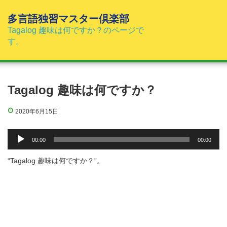
コ
ン
多言語独習マスター倶楽部
テ
Tagalog 趣味は何ですか？のページで
ン
す。
ツ
へ
ス
キ
Tagalog 趣味は何ですか？
ッ
プ
2020年6月15日
音
00:00
00:00
声
プ
“Tagalog 趣味は何ですか？”。
レ
ー
ヤ
ー