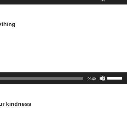
リ
使
ュ
っ
ー
て
ム
thing
く
調
だ
節
さ
に
い。
は
上
下
矢
印
ボ
00:00
キ
リ
ー
ュ
を
ー
使
ム
 kindness
っ
調
て
節
く
に
だ
は
さ