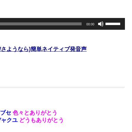
上
い。
下
矢
印
ボ
00:00
キ
リ
ー
ュ
を
ー
使
ム
/さようなら)簡単ネイティブ発音声
っ
調
て
節
く
に
だ
は
さ
上
い。
下
矢
印
キ
ー
ザブセ
色々とありがとう
を
デャクユ
どうもありがとう
使
っ