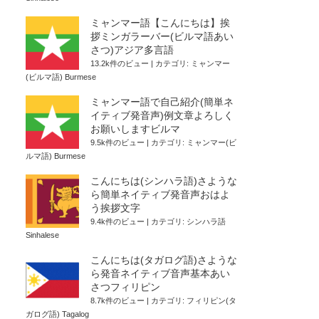
ミャンマー語【こんにちは】挨
拶ミンガラーバー(ビルマ語あい
さつ)アジア多言語
13.2k件のビュー
|
カテゴリ:
ミャンマー
(ビルマ語) Burmese
ミャンマー語で自己紹介(簡単ネ
イティブ発音声)例文章よろしく
お願いしますビルマ
9.5k件のビュー
|
カテゴリ:
ミャンマー(ビ
ルマ語) Burmese
こんにちは(シンハラ語)さような
ら簡単ネイティブ発音声おはよ
う挨拶文字
9.4k件のビュー
|
カテゴリ:
シンハラ語
Sinhalese
こんにちは(タガログ語)さような
ら発音ネイティブ音声基本あい
さつフィリピン
8.7k件のビュー
|
カテゴリ:
フィリピン(タ
ガログ語) Tagalog