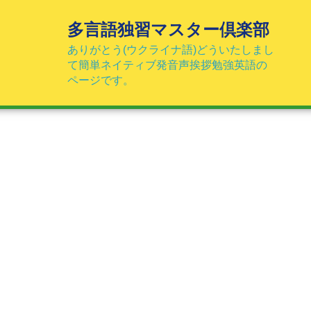
コ
ン
多言語独習マスター倶楽部
テ
ありがとう(ウクライナ語)どういたしまし
ン
て簡単ネイティブ発音声挨拶勉強英語の
ツ
ページです。
へ
ス
キ
ッ
プ