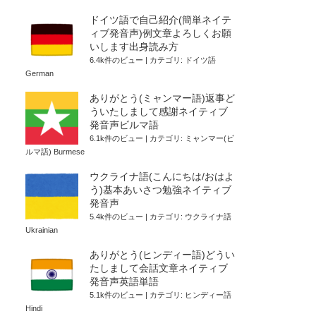
ドイツ語で自己紹介(簡単ネイテ
ィブ発音声)例文章よろしくお願
いします出身読み方
6.4k件のビュー
|
カテゴリ:
ドイツ語
German
ありがとう(ミャンマー語)返事ど
ういたしまして感謝ネイティブ
発音声ビルマ語
6.1k件のビュー
|
カテゴリ:
ミャンマー(ビ
ルマ語) Burmese
ウクライナ語(こんにちは/おはよ
う)基本あいさつ勉強ネイティブ
発音声
5.4k件のビュー
|
カテゴリ:
ウクライナ語
Ukrainian
ありがとう(ヒンディー語)どうい
たしまして会話文章ネイティブ
発音声英語単語
5.1k件のビュー
|
カテゴリ:
ヒンディー語
Hindi