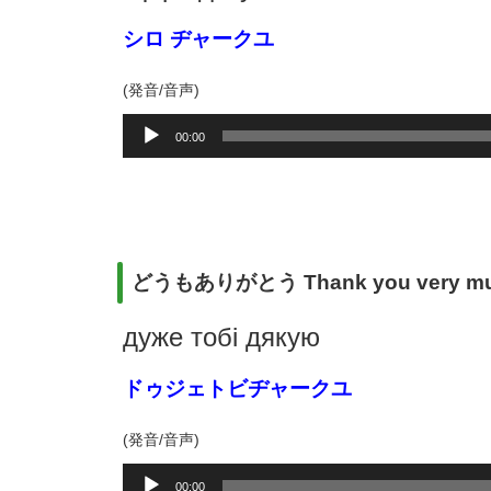
シロ ヂャークユ
(発音/音声)
音
00:00
声
プ
レ
ー
ヤ
ー
どうもありがとう Thank you very m
дуже тобі дякую
ドゥジェトビヂャークユ
(発音/音声)
音
00:00