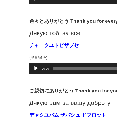
声
プ
レ
ー
色々とありがとう Thank you for every
ヤ
ー
Дякую тобі за все
ヂャークユトビザブセ
(発音/音声)
音
00:00
声
プ
レ
ー
ご親切にありがとう Thank you for your
ヤ
ー
Дякую вам за вашу доброту
デャクユバム ザバシュ ドブロット