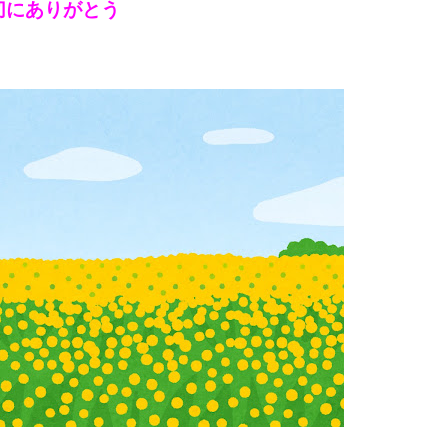
切にありがとう
て
く
だ
さ
い。