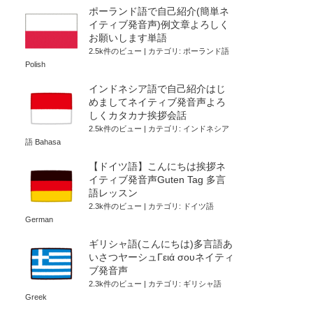
ポーランド語で自己紹介(簡単ネ
イティブ発音声)例文章よろしく
お願いします単語
2.5k件のビュー
|
カテゴリ:
ポーランド語
Polish
インドネシア語で自己紹介はじ
めましてネイティブ発音声よろ
しくカタカナ挨拶会話
2.5k件のビュー
|
カテゴリ:
インドネシア
語 Bahasa
【ドイツ語】こんにちは挨拶ネ
イティブ発音声Guten Tag 多言
語レッスン
2.3k件のビュー
|
カテゴリ:
ドイツ語
German
ギリシャ語(こんにちは)多言語あ
いさつヤーシュΓειά σουネイティ
ブ発音声
2.3k件のビュー
|
カテゴリ:
ギリシャ語
Greek