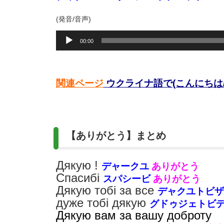
(発音/音声)
音
00:00
声
プ
レ
ー
関連ページ
ウクライナ語で(こんにちは
ヤ
ー
【ありがとう】まとめ
Дякую !
デャークユ
ありがとう
Спасибі
スパシービ
ありがとう
Дякую тобі за все
デャクユトビ
дуже тобі дякую
グドゥジェトビ
Дякую вам за вашу доброту