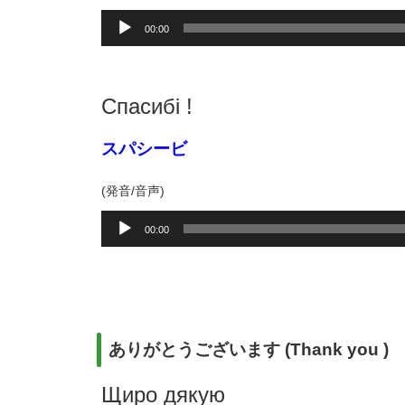
音
00:00
声
プ
レ
ー
Спасибі !
ヤ
ー
スパシービ
(発音/音声)
音
00:00
声
プ
レ
ー
ヤ
ー
ありがとうございます (Thank you )
Щиро дякую