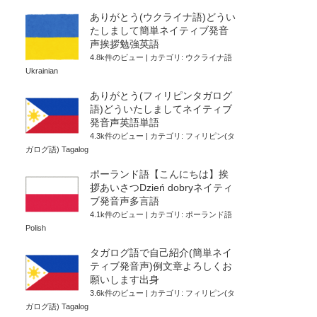
ありがとう(ウクライナ語)どうい
たしまして簡単ネイティブ発音
声挨拶勉強英語
4.8k件のビュー
|
カテゴリ:
ウクライナ語
Ukrainian
ありがとう(フィリピンタガログ
語)どういたしましてネイティブ
発音声英語単語
4.3k件のビュー
|
カテゴリ:
フィリピン(タ
ガログ語) Tagalog
ポーランド語【こんにちは】挨
拶あいさつDzień dobryネイティ
ブ発音声多言語
4.1k件のビュー
|
カテゴリ:
ポーランド語
Polish
タガログ語で自己紹介(簡単ネイ
ティブ発音声)例文章よろしくお
願いします出身
3.6k件のビュー
|
カテゴリ:
フィリピン(タ
ガログ語) Tagalog