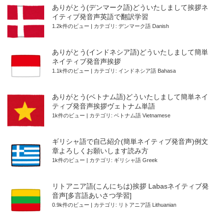
ありがとう(デンマーク語)どういたしまして挨拶ネ
イティブ発音声英語で翻訳学習
1.2k件のビュー
|
カテゴリ:
デンマーク語 Danish
ありがとう(インドネシア語)どういたしまして簡単
ネイティブ発音声挨拶
1.1k件のビュー
|
カテゴリ:
インドネシア語 Bahasa
ありがとう(ベトナム語)どういたしまして簡単ネイ
ティブ発音声挨拶ヴェトナム単語
1k件のビュー
|
カテゴリ:
ベトナム語 Vietnamese
ギリシャ語で自己紹介(簡単ネイティブ発音声)例文
章よろしくお願いします読み方
1k件のビュー
|
カテゴリ:
ギリシャ語 Greek
リトアニア語(こんにちは)挨拶 Labasネイティブ発
音声[多言語あいさつ学習]
0.9k件のビュー
|
カテゴリ:
リトアニア語 Lithuanian