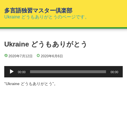
コ
ン
多言語独習マスター倶楽部
テ
Ukraine どうもありがとうのページです。
ン
ツ
へ
ス
Ukraine どうもありがとう
キ
ッ
2020年7月12日
2020年6月6日
プ
音
00:00
00:00
声
プ
“Ukraine どうもありがとう”。
レ
ー
ヤ
ー