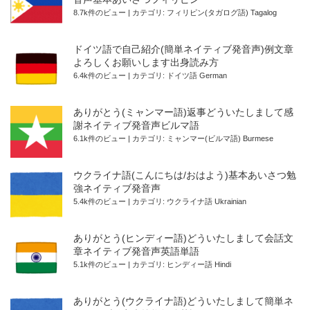
8.7k件のビュー
|
カテゴリ:
フィリピン(タガログ語) Tagalog
ドイツ語で自己紹介(簡単ネイティブ発音声)例文章
よろしくお願いします出身読み方
6.4k件のビュー
|
カテゴリ:
ドイツ語 German
ありがとう(ミャンマー語)返事どういたしまして感
謝ネイティブ発音声ビルマ語
6.1k件のビュー
|
カテゴリ:
ミャンマー(ビルマ語) Burmese
ウクライナ語(こんにちは/おはよう)基本あいさつ勉
強ネイティブ発音声
5.4k件のビュー
|
カテゴリ:
ウクライナ語 Ukrainian
ありがとう(ヒンディー語)どういたしまして会話文
章ネイティブ発音声英語単語
5.1k件のビュー
|
カテゴリ:
ヒンディー語 Hindi
ありがとう(ウクライナ語)どういたしまして簡単ネ