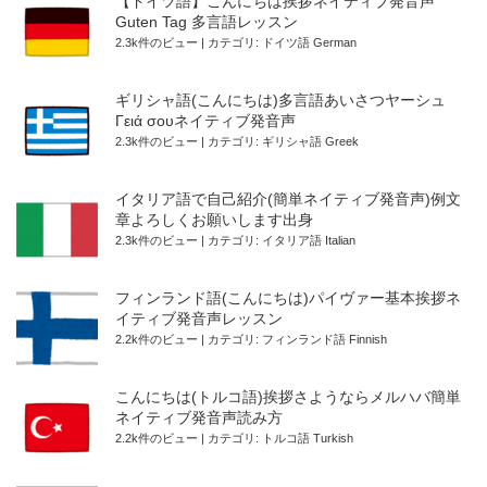
【ドイツ語】こんにちは挨拶ネイティブ発音声
Guten Tag 多言語レッスン
2.3k件のビュー
|
カテゴリ:
ドイツ語 German
ギリシャ語(こんにちは)多言語あいさつヤーシュ
Γειά σουネイティブ発音声
2.3k件のビュー
|
カテゴリ:
ギリシャ語 Greek
イタリア語で自己紹介(簡単ネイティブ発音声)例文
章よろしくお願いします出身
2.3k件のビュー
|
カテゴリ:
イタリア語 Italian
フィンランド語(こんにちは)パイヴァー基本挨拶ネ
イティブ発音声レッスン
2.2k件のビュー
|
カテゴリ:
フィンランド語 Finnish
こんにちは(トルコ語)挨拶さようならメルハバ簡単
ネイティブ発音声読み方
2.2k件のビュー
|
カテゴリ:
トルコ語 Turkish