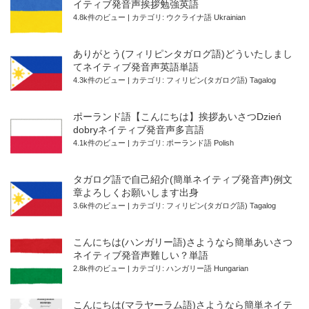
イティブ発音声挨拶勉強英語
4.8k件のビュー
|
カテゴリ:
ウクライナ語 Ukrainian
ありがとう(フィリピンタガログ語)どういたしまし
てネイティブ発音声英語単語
4.3k件のビュー
|
カテゴリ:
フィリピン(タガログ語) Tagalog
ポーランド語【こんにちは】挨拶あいさつDzień
dobryネイティブ発音声多言語
4.1k件のビュー
|
カテゴリ:
ポーランド語 Polish
タガログ語で自己紹介(簡単ネイティブ発音声)例文
章よろしくお願いします出身
3.6k件のビュー
|
カテゴリ:
フィリピン(タガログ語) Tagalog
こんにちは(ハンガリー語)さようなら簡単あいさつ
ネイティブ発音声難しい？単語
2.8k件のビュー
|
カテゴリ:
ハンガリー語 Hungarian
こんにちは(マラヤーラム語)さようなら簡単ネイテ