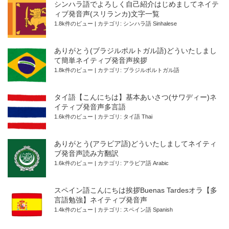
シンハラ語でよろしく自己紹介はじめましてネイテ
ィブ発音声(スリランカ)文字一覧
1.8k件のビュー
|
カテゴリ:
シンハラ語 Sinhalese
ありがとう(ブラジルポルトガル語)どういたしまし
て簡単ネイティブ発音声挨拶
1.8k件のビュー
|
カテゴリ:
ブラジルポルトガル語
タイ語【こんにちは】基本あいさつ(サワディー)ネ
イティブ発音声多言語
1.6k件のビュー
|
カテゴリ:
タイ語 Thai
ありがとう(アラビア語)どういたしましてネイティ
ブ発音声読み方翻訳
1.6k件のビュー
|
カテゴリ:
アラビア語 Arabic
スペイン語こんにちは挨拶Buenas Tardesオラ【多
言語勉強】ネイティブ発音声
1.4k件のビュー
|
カテゴリ:
スペイン語 Spanish