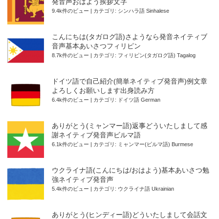
発音声おはよう挨拶文字
9.4k件のビュー
|
カテゴリ:
シンハラ語 Sinhalese
こんにちは(タガログ語)さようなら発音ネイティブ
音声基本あいさつフィリピン
8.7k件のビュー
|
カテゴリ:
フィリピン(タガログ語) Tagalog
ドイツ語で自己紹介(簡単ネイティブ発音声)例文章
よろしくお願いします出身読み方
6.4k件のビュー
|
カテゴリ:
ドイツ語 German
ありがとう(ミャンマー語)返事どういたしまして感
謝ネイティブ発音声ビルマ語
6.1k件のビュー
|
カテゴリ:
ミャンマー(ビルマ語) Burmese
ウクライナ語(こんにちは/おはよう)基本あいさつ勉
強ネイティブ発音声
5.4k件のビュー
|
カテゴリ:
ウクライナ語 Ukrainian
ありがとう(ヒンディー語)どういたしまして会話文