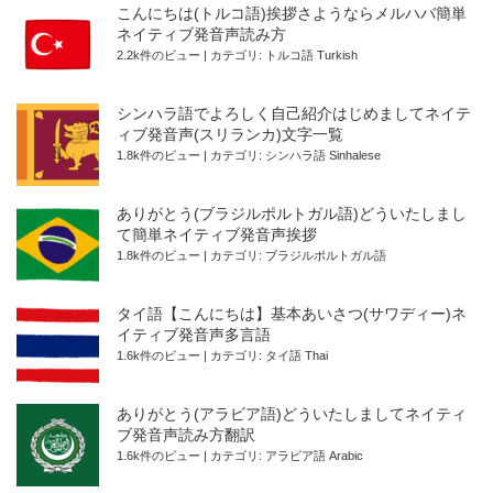
こんにちは(トルコ語)挨拶さようならメルハバ簡単
ネイティブ発音声読み方
2.2k件のビュー
|
カテゴリ:
トルコ語 Turkish
シンハラ語でよろしく自己紹介はじめましてネイテ
ィブ発音声(スリランカ)文字一覧
1.8k件のビュー
|
カテゴリ:
シンハラ語 Sinhalese
ありがとう(ブラジルポルトガル語)どういたしまし
て簡単ネイティブ発音声挨拶
1.8k件のビュー
|
カテゴリ:
ブラジルポルトガル語
タイ語【こんにちは】基本あいさつ(サワディー)ネ
イティブ発音声多言語
1.6k件のビュー
|
カテゴリ:
タイ語 Thai
ありがとう(アラビア語)どういたしましてネイティ
ブ発音声読み方翻訳
1.6k件のビュー
|
カテゴリ:
アラビア語 Arabic