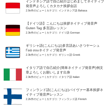
インドネシア語で自己紹介はじめましてネイティブ
発音声よろしくカタカナ挨拶会話
2.5k件のビュー
|
カテゴリ:
インドネシア語 Bahasa
【ドイツ語】こんにちは挨拶ネイティブ発音声
Guten Tag 多言語レッスン
2.3k件のビュー
|
カテゴリ:
ドイツ語 German
ギリシャ語(こんにちは)多言語あいさつヤーシュ
Γειά σουネイティブ発音声
2.3k件のビュー
|
カテゴリ:
ギリシャ語 Greek
イタリア語で自己紹介(簡単ネイティブ発音声)例文
章よろしくお願いします出身
2.3k件のビュー
|
カテゴリ:
イタリア語 Italian
フィンランド語(こんにちは)パイヴァー基本挨拶ネ
イティブ発音声レッスン
2.2k件のビュー
|
カテゴリ:
フィンランド語 Finnish