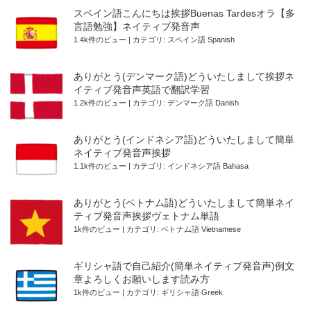
スペイン語こんにちは挨拶Buenas Tardesオラ【多
言語勉強】ネイティブ発音声
1.4k件のビュー
|
カテゴリ:
スペイン語 Spanish
ありがとう(デンマーク語)どういたしまして挨拶ネ
イティブ発音声英語で翻訳学習
1.2k件のビュー
|
カテゴリ:
デンマーク語 Danish
ありがとう(インドネシア語)どういたしまして簡単
ネイティブ発音声挨拶
1.1k件のビュー
|
カテゴリ:
インドネシア語 Bahasa
ありがとう(ベトナム語)どういたしまして簡単ネイ
ティブ発音声挨拶ヴェトナム単語
1k件のビュー
|
カテゴリ:
ベトナム語 Vietnamese
ギリシャ語で自己紹介(簡単ネイティブ発音声)例文
章よろしくお願いします読み方
1k件のビュー
|
カテゴリ:
ギリシャ語 Greek