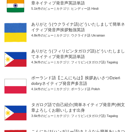
章ネイティブ発音声英語単語
5.1k件のビュー
|
カテゴリ:
ヒンディー語 Hindi
ありがとう(ウクライナ語)どういたしまして簡単ネ
イティブ発音声挨拶勉強英語
4.8k件のビュー
|
カテゴリ:
ウクライナ語 Ukrainian
ありがとう(フィリピンタガログ語)どういたしまし
てネイティブ発音声英語単語
4.3k件のビュー
|
カテゴリ:
フィリピン(タガログ語) Tagalog
ポーランド語【こんにちは】挨拶あいさつDzień
dobryネイティブ発音声多言語
4.1k件のビュー
|
カテゴリ:
ポーランド語 Polish
タガログ語で自己紹介(簡単ネイティブ発音声)例文
章よろしくお願いします出身
3.6k件のビュー
|
カテゴリ:
フィリピン(タガログ語) Tagalog
こんにちは(ハンガリー語)さようなら簡単あいさつ