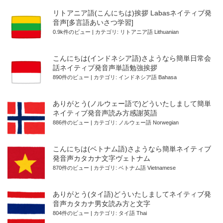
リトアニア語(こんにちは)挨拶 Labasネイティブ発
音声[多言語あいさつ学習]
0.9k件のビュー
|
カテゴリ:
リトアニア語 Lithuanian
こんにちは(インドネシア語)さようなら簡単日常会
話ネイティブ発音声単語勉強挨拶
890件のビュー
|
カテゴリ:
インドネシア語 Bahasa
ありがとう(ノルウェー語で)どういたしまして簡単
ネイティブ発音声読み方感謝英語
886件のビュー
|
カテゴリ:
ノルウェー語 Norwegian
こんにちは(ベトナム語)さようなら簡単ネイティブ
発音声カタカナ文字ヴェトナム
870件のビュー
|
カテゴリ:
ベトナム語 Vietnamese
ありがとう(タイ語)どういたしましてネイティブ発
音声カタカナ男女読み方と文字
804件のビュー
|
カテゴリ:
タイ語 Thai