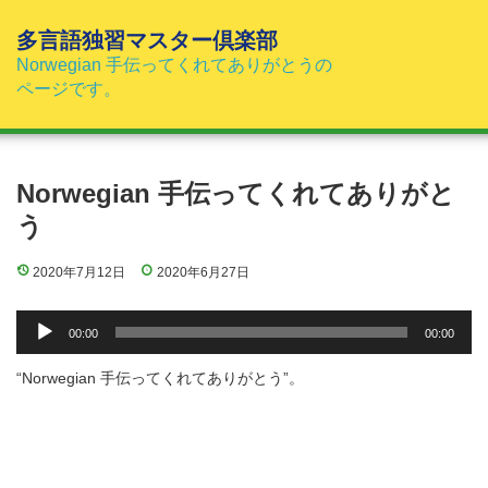
コ
ン
多言語独習マスター倶楽部
テ
Norwegian 手伝ってくれてありがとうの
ン
ページです。
ツ
へ
ス
キ
Norwegian 手伝ってくれてありがと
ッ
う
プ
2020年7月12日
2020年6月27日
音
00:00
00:00
声
プ
“Norwegian 手伝ってくれてありがとう”。
レ
ー
ヤ
ー