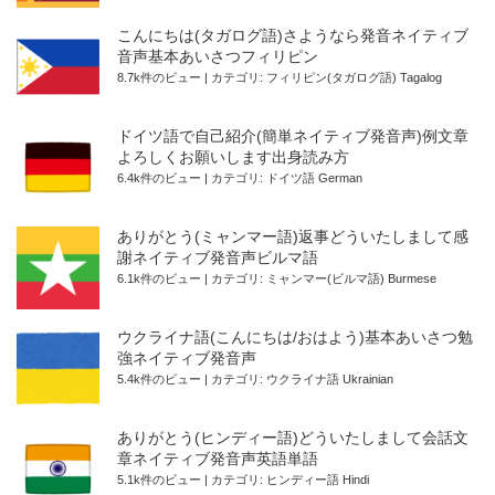
こんにちは(タガログ語)さようなら発音ネイティブ
音声基本あいさつフィリピン
8.7k件のビュー
|
カテゴリ:
フィリピン(タガログ語) Tagalog
ドイツ語で自己紹介(簡単ネイティブ発音声)例文章
よろしくお願いします出身読み方
6.4k件のビュー
|
カテゴリ:
ドイツ語 German
ありがとう(ミャンマー語)返事どういたしまして感
謝ネイティブ発音声ビルマ語
6.1k件のビュー
|
カテゴリ:
ミャンマー(ビルマ語) Burmese
ウクライナ語(こんにちは/おはよう)基本あいさつ勉
強ネイティブ発音声
5.4k件のビュー
|
カテゴリ:
ウクライナ語 Ukrainian
ありがとう(ヒンディー語)どういたしまして会話文
章ネイティブ発音声英語単語
5.1k件のビュー
|
カテゴリ:
ヒンディー語 Hindi