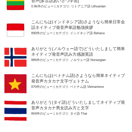
音声[多言語あいさつ学習]
0.9k件のビュー
|
カテゴリ:
リトアニア語 Lithuanian
こんにちは(インドネシア語)さようなら簡単日常会
話ネイティブ発音声単語勉強挨拶
890件のビュー
|
カテゴリ:
インドネシア語 Bahasa
ありがとう(ノルウェー語で)どういたしまして簡単
ネイティブ発音声読み方感謝英語
886件のビュー
|
カテゴリ:
ノルウェー語 Norwegian
こんにちは(ベトナム語)さようなら簡単ネイティブ
発音声カタカナ文字ヴェトナム
870件のビュー
|
カテゴリ:
ベトナム語 Vietnamese
ありがとう(タイ語)どういたしましてネイティブ発
音声カタカナ男女読み方と文字
804件のビュー
|
カテゴリ:
タイ語 Thai