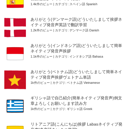
1.4k件のビュー
|
カテゴリ:
スペイン語 Spanish
ありがとう(デンマーク語)どういたしまして挨拶ネ
イティブ発音声英語で翻訳学習
1.2k件のビュー
|
カテゴリ:
デンマーク語 Danish
ありがとう(インドネシア語)どういたしまして簡単
ネイティブ発音声挨拶
1.1k件のビュー
|
カテゴリ:
インドネシア語 Bahasa
ありがとう(ベトナム語)どういたしまして簡単ネイ
ティブ発音声挨拶ヴェトナム単語
1k件のビュー
|
カテゴリ:
ベトナム語 Vietnamese
ギリシャ語で自己紹介(簡単ネイティブ発音声)例文
章よろしくお願いします読み方
1k件のビュー
|
カテゴリ:
ギリシャ語 Greek
リトアニア語(こんにちは)挨拶 Labasネイティブ発