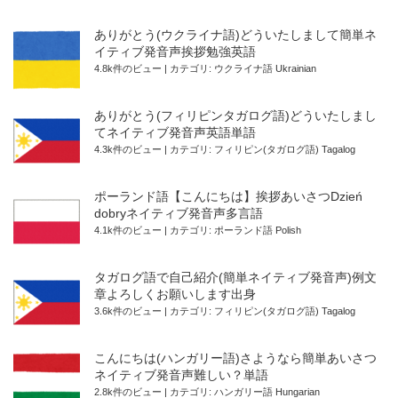
ありがとう(ウクライナ語)どういたしまして簡単ネ
イティブ発音声挨拶勉強英語
4.8k件のビュー
|
カテゴリ:
ウクライナ語 Ukrainian
ありがとう(フィリピンタガログ語)どういたしまし
てネイティブ発音声英語単語
4.3k件のビュー
|
カテゴリ:
フィリピン(タガログ語) Tagalog
ポーランド語【こんにちは】挨拶あいさつDzień
dobryネイティブ発音声多言語
4.1k件のビュー
|
カテゴリ:
ポーランド語 Polish
タガログ語で自己紹介(簡単ネイティブ発音声)例文
章よろしくお願いします出身
3.6k件のビュー
|
カテゴリ:
フィリピン(タガログ語) Tagalog
こんにちは(ハンガリー語)さようなら簡単あいさつ
ネイティブ発音声難しい？単語
2.8k件のビュー
|
カテゴリ:
ハンガリー語 Hungarian