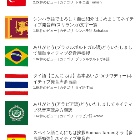
2.2k件のビュー
|
カテゴリ:
トルコ語 Turkish
シンハラ語でよろしく自己紹介はじめましてネイテ
ィブ発音声(スリランカ)文字一覧
1.8k件のビュー
|
カテゴリ:
シンハラ語 Sinhalese
ありがとう(ブラジルポルトガル語)どういたしまし
て簡単ネイティブ発音声挨拶
1.8k件のビュー
|
カテゴリ:
ブラジルポルトガル語
タイ語【こんにちは】基本あいさつ(サワディー)ネ
イティブ発音声多言語
1.6k件のビュー
|
カテゴリ:
タイ語 Thai
ありがとう(アラビア語)どういたしましてネイティ
ブ発音声読み方翻訳
1.6k件のビュー
|
カテゴリ:
アラビア語 Arabic
スペイン語こんにちは挨拶Buenas Tardesオラ【多
言語勉強】ネイティブ発音声