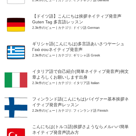
2.5k件のビュー
|
カテゴリ:
インドネシア語 Bahasa
【ドイツ語】こんにちは挨拶ネイティブ発音声
Guten Tag 多言語レッスン
2.3k件のビュー
|
カテゴリ:
ドイツ語 German
ギリシャ語(こんにちは)多言語あいさつヤーシュ
Γειά σουネイティブ発音声
2.3k件のビュー
|
カテゴリ:
ギリシャ語 Greek
イタリア語で自己紹介(簡単ネイティブ発音声)例文
章よろしくお願いします出身
2.3k件のビュー
|
カテゴリ:
イタリア語 Italian
フィンランド語(こんにちは)パイヴァー基本挨拶ネ
イティブ発音声レッスン
2.2k件のビュー
|
カテゴリ:
フィンランド語 Finnish
こんにちは(トルコ語)挨拶さようならメルハバ簡単
ネイティブ発音声読み方