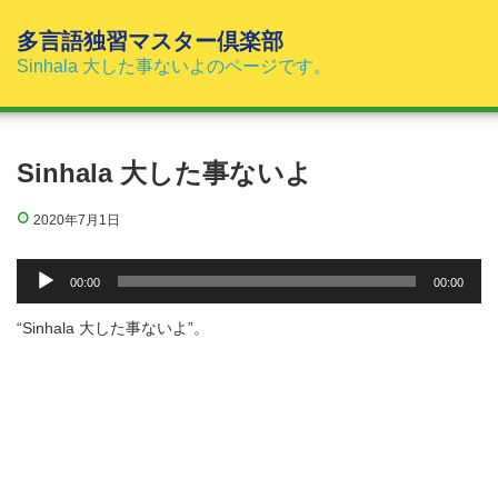
コ
ン
多言語独習マスター倶楽部
テ
Sinhala 大した事ないよのページです。
ン
ツ
へ
ス
Sinhala 大した事ないよ
キ
ッ
2020年7月1日
プ
音
00:00
00:00
声
プ
“Sinhala 大した事ないよ”。
レ
ー
ヤ
ー