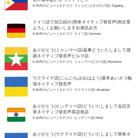
8.7k件のビュー
|
カテゴリ:
フィリピン(タガログ語) Tagalog
ドイツ語で自己紹介(簡単ネイティブ発音声)例文章
よろしくお願いします出身読み方
6.4k件のビュー
|
カテゴリ:
ドイツ語 German
ありがとう(ミャンマー語)返事どういたしまして感
謝ネイティブ発音声ビルマ語
6.1k件のビュー
|
カテゴリ:
ミャンマー(ビルマ語) Burmese
ウクライナ語(こんにちは/おはよう)基本あいさつ勉
強ネイティブ発音声
5.4k件のビュー
|
カテゴリ:
ウクライナ語 Ukrainian
ありがとう(ヒンディー語)どういたしまして会話文
章ネイティブ発音声英語単語
5.1k件のビュー
|
カテゴリ:
ヒンディー語 Hindi
ありがとう(ウクライナ語)どういたしまして簡単ネ