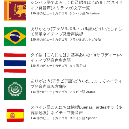
シンハラ語でよろしく自己紹介はじめましてネイテ
ィブ発音声(スリランカ)文字一覧
1.8k件のビュー
|
カテゴリ:
シンハラ語 Sinhalese
ありがとう(ブラジルポルトガル語)どういたしまし
て簡単ネイティブ発音声挨拶
1.8k件のビュー
|
カテゴリ:
ブラジルポルトガル語
タイ語【こんにちは】基本あいさつ(サワディー)ネ
イティブ発音声多言語
1.6k件のビュー
|
カテゴリ:
タイ語 Thai
ありがとう(アラビア語)どういたしましてネイティ
ブ発音声読み方翻訳
1.6k件のビュー
|
カテゴリ:
アラビア語 Arabic
スペイン語こんにちは挨拶Buenas Tardesオラ【多
言語勉強】ネイティブ発音声
1.4k件のビュー
|
カテゴリ:
スペイン語 Spanish