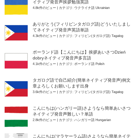
イティブ発音声挨拶勉強英語
4.8k件のビュー
|
カテゴリ:
ウクライナ語 Ukrainian
ありがとう(フィリピンタガログ語)どういたしまし
てネイティブ発音声英語単語
4.3k件のビュー
|
カテゴリ:
フィリピン(タガログ語) Tagalog
ポーランド語【こんにちは】挨拶あいさつDzień
dobryネイティブ発音声多言語
4.1k件のビュー
|
カテゴリ:
ポーランド語 Polish
タガログ語で自己紹介(簡単ネイティブ発音声)例文
章よろしくお願いします出身
3.6k件のビュー
|
カテゴリ:
フィリピン(タガログ語) Tagalog
こんにちは(ハンガリー語)さようなら簡単あいさつ
ネイティブ発音声難しい？単語
2.8k件のビュー
|
カテゴリ:
ハンガリー語 Hungarian
こんにちは(マラヤーラム語)さようなら簡単ネイテ