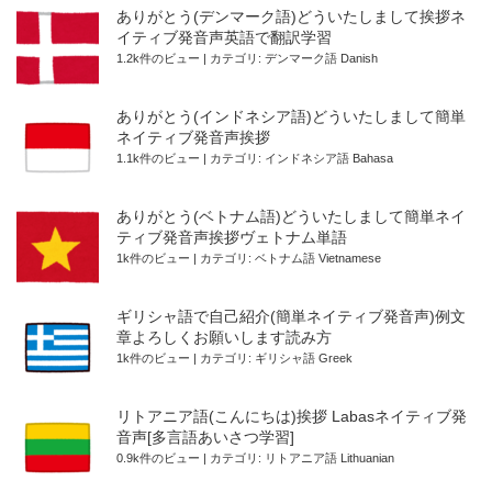
ありがとう(デンマーク語)どういたしまして挨拶ネ
イティブ発音声英語で翻訳学習
1.2k件のビュー
|
カテゴリ:
デンマーク語 Danish
ありがとう(インドネシア語)どういたしまして簡単
ネイティブ発音声挨拶
1.1k件のビュー
|
カテゴリ:
インドネシア語 Bahasa
ありがとう(ベトナム語)どういたしまして簡単ネイ
ティブ発音声挨拶ヴェトナム単語
1k件のビュー
|
カテゴリ:
ベトナム語 Vietnamese
ギリシャ語で自己紹介(簡単ネイティブ発音声)例文
章よろしくお願いします読み方
1k件のビュー
|
カテゴリ:
ギリシャ語 Greek
リトアニア語(こんにちは)挨拶 Labasネイティブ発
音声[多言語あいさつ学習]
0.9k件のビュー
|
カテゴリ:
リトアニア語 Lithuanian