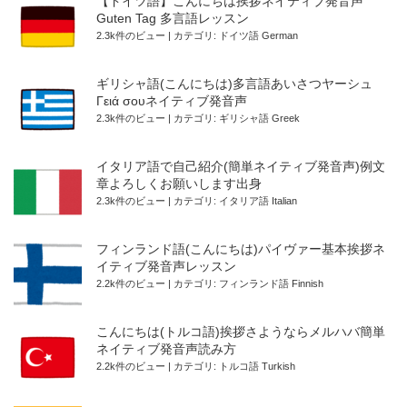
【ドイツ語】こんにちは挨拶ネイティブ発音声
Guten Tag 多言語レッスン
2.3k件のビュー
|
カテゴリ:
ドイツ語 German
ギリシャ語(こんにちは)多言語あいさつヤーシュ
Γειά σουネイティブ発音声
2.3k件のビュー
|
カテゴリ:
ギリシャ語 Greek
イタリア語で自己紹介(簡単ネイティブ発音声)例文
章よろしくお願いします出身
2.3k件のビュー
|
カテゴリ:
イタリア語 Italian
フィンランド語(こんにちは)パイヴァー基本挨拶ネ
イティブ発音声レッスン
2.2k件のビュー
|
カテゴリ:
フィンランド語 Finnish
こんにちは(トルコ語)挨拶さようならメルハバ簡単
ネイティブ発音声読み方
2.2k件のビュー
|
カテゴリ:
トルコ語 Turkish