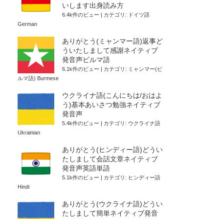
いします出身読み方
6.4k件のビュー
|
カテゴリ:
ドイツ語
German
ありがとう(ミャンマー語)返事ど
ういたしまして感謝ネイティブ
発音声ビルマ語
6.1k件のビュー
|
カテゴリ:
ミャンマー(ビ
ルマ語) Burmese
ウクライナ語(こんにちは/おはよ
う)基本あいさつ勉強ネイティブ
発音声
5.4k件のビュー
|
カテゴリ:
ウクライナ語
Ukrainian
ありがとう(ヒンディー語)どうい
たしまして会話文章ネイティブ
発音声英語単語
5.1k件のビュー
|
カテゴリ:
ヒンディー語
Hindi
ありがとう(ウクライナ語)どうい
たしまして簡単ネイティブ発音