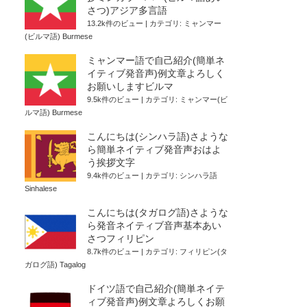
さつ)アジア多言語
13.2k件のビュー
|
カテゴリ:
ミャンマー
(ビルマ語) Burmese
ミャンマー語で自己紹介(簡単ネ
イティブ発音声)例文章よろしく
お願いしますビルマ
9.5k件のビュー
|
カテゴリ:
ミャンマー(ビ
ルマ語) Burmese
こんにちは(シンハラ語)さような
ら簡単ネイティブ発音声おはよ
う挨拶文字
9.4k件のビュー
|
カテゴリ:
シンハラ語
Sinhalese
こんにちは(タガログ語)さような
ら発音ネイティブ音声基本あい
さつフィリピン
8.7k件のビュー
|
カテゴリ:
フィリピン(タ
ガログ語) Tagalog
ドイツ語で自己紹介(簡単ネイテ
ィブ発音声)例文章よろしくお願