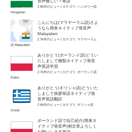
音声難しい？単語
2.8k件のビュー
|
カテゴリ:
ハンガリー語
Hungarian
こんにちは(マラヤーラム語)さよ
うなら簡単ネイティブ発音声
Malayalam
2.7k件のビュー
|
カテゴリ:
マラヤーラム
語 Malayalam
ありがとう(ポーランド語)どうい
たしまして種類ネイティブ発音
声英語学習
2.7k件のビュー
|
カテゴリ:
ポーランド語
Polish
ありがとう(ギリシャ語)どういた
しまして挨拶単語ネイティブ発
音声英語翻訳
2.6k件のビュー
|
カテゴリ:
ギリシャ語
Greek
ポーランド語で自己紹介(簡単ネ
イティブ発音声)例文章よろしく
お願いします単語