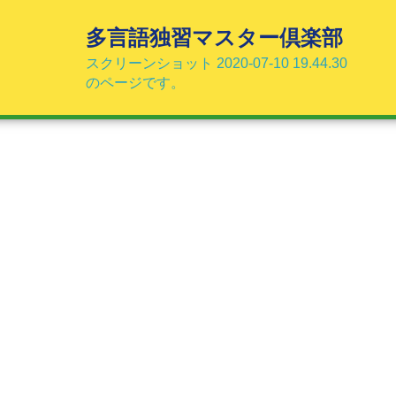
コ
ン
多言語独習マスター倶楽部
テ
スクリーンショット 2020-07-10 19.44.30
ン
のページです。
ツ
へ
ス
キ
ッ
プ