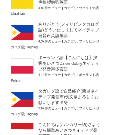
声挨拶勉強英語
4.8k件のビュー
|
カテゴリ:
ウクライナ語
Ukrainian
ありがとう(フィリピンタガログ
語)どういたしましてネイティブ
発音声英語単語
4.3k件のビュー
|
カテゴリ:
フィリピン(タ
ガログ語) Tagalog
ポーランド語【こんにちは】挨
拶あいさつDzień dobryネイティ
ブ発音声多言語
4.1k件のビュー
|
カテゴリ:
ポーランド語
Polish
タガログ語で自己紹介(簡単ネイ
ティブ発音声)例文章よろしくお
願いします出身
3.6k件のビュー
|
カテゴリ:
フィリピン(タ
ガログ語) Tagalog
こんにちは(ハンガリー語)さよう
なら簡単あいさつネイティブ発