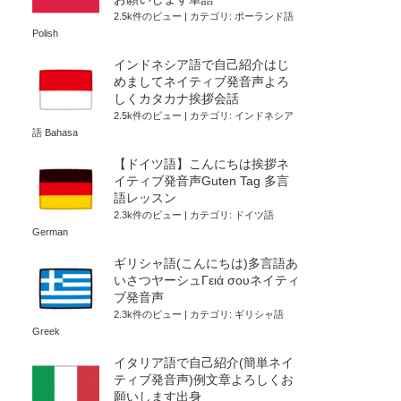
2.5k件のビュー
|
カテゴリ:
ポーランド語
Polish
インドネシア語で自己紹介はじ
めましてネイティブ発音声よろ
しくカタカナ挨拶会話
2.5k件のビュー
|
カテゴリ:
インドネシア
語 Bahasa
【ドイツ語】こんにちは挨拶ネ
イティブ発音声Guten Tag 多言
語レッスン
2.3k件のビュー
|
カテゴリ:
ドイツ語
German
ギリシャ語(こんにちは)多言語あ
いさつヤーシュΓειά σουネイティ
ブ発音声
2.3k件のビュー
|
カテゴリ:
ギリシャ語
Greek
イタリア語で自己紹介(簡単ネイ
ティブ発音声)例文章よろしくお
願いします出身