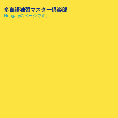
コ
ン
多言語独習マスター倶楽部
テ
Hungaryのページです。
ン
ツ
へ
ス
キ
ッ
プ