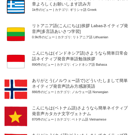
章よろしくお願いします読み方
1k件のビュー
|
カテゴリ:
ギリシャ語 Greek
リトアニア語(こんにちは)挨拶 Labasネイティブ発
音声[多言語あいさつ学習]
0.9k件のビュー
|
カテゴリ:
リトアニア語 Lithuanian
こんにちは(インドネシア語)さようなら簡単日常会
話ネイティブ発音声単語勉強挨拶
890件のビュー
|
カテゴリ:
インドネシア語 Bahasa
ありがとう(ノルウェー語で)どういたしまして簡単
ネイティブ発音声読み方感謝英語
886件のビュー
|
カテゴリ:
ノルウェー語 Norwegian
こんにちは(ベトナム語)さようなら簡単ネイティブ
発音声カタカナ文字ヴェトナム
870件のビュー
|
カテゴリ:
ベトナム語 Vietnamese