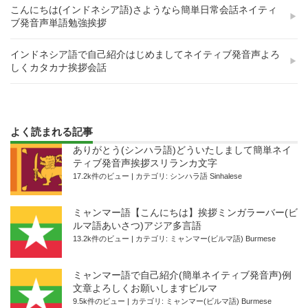
こんにちは(インドネシア語)さようなら簡単日常会話ネイティ
ブ発音声単語勉強挨拶
インドネシア語で自己紹介はじめましてネイティブ発音声よろ
しくカタカナ挨拶会話
よく読まれる記事
ありがとう(シンハラ語)どういたしまして簡単ネイ
ティブ発音声挨拶スリランカ文字
17.2k件のビュー
|
カテゴリ:
シンハラ語 Sinhalese
ミャンマー語【こんにちは】挨拶ミンガラーバー(ビ
ルマ語あいさつ)アジア多言語
13.2k件のビュー
|
カテゴリ:
ミャンマー(ビルマ語) Burmese
ミャンマー語で自己紹介(簡単ネイティブ発音声)例
文章よろしくお願いしますビルマ
9.5k件のビュー
|
カテゴリ:
ミャンマー(ビルマ語) Burmese