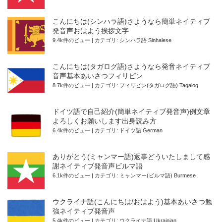
こんにちは(シンハラ語)さようなら簡単ネイティブ
発音声おはよう挨拶文字
9.4k件のビュー
|
カテゴリ:
シンハラ語 Sinhalese
こんにちは(タガログ語)さようなら発音ネイティブ
音声基本あいさつフィリピン
8.7k件のビュー
|
カテゴリ:
フィリピン(タガログ語) Tagalog
ドイツ語で自己紹介(簡単ネイティブ発音声)例文章
よろしくお願いします出身読み方
6.4k件のビュー
|
カテゴリ:
ドイツ語 German
ありがとう(ミャンマー語)返事どういたしまして感
謝ネイティブ発音声ビルマ語
6.1k件のビュー
|
カテゴリ:
ミャンマー(ビルマ語) Burmese
ウクライナ語(こんにちは/おはよう)基本あいさつ勉
強ネイティブ発音声
5.4k件のビュー
|
カテゴリ:
ウクライナ語 Ukrainian