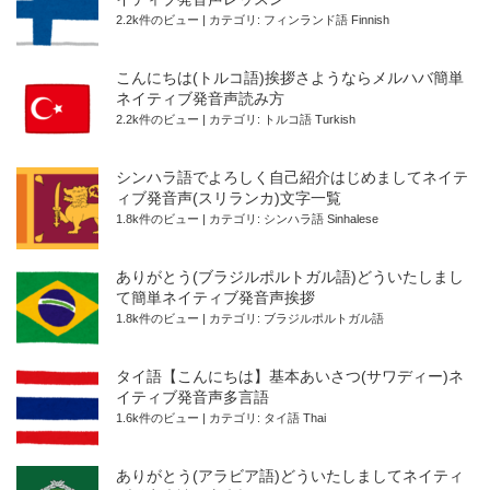
2.2k件のビュー
|
カテゴリ:
フィンランド語 Finnish
こんにちは(トルコ語)挨拶さようならメルハバ簡単
ネイティブ発音声読み方
2.2k件のビュー
|
カテゴリ:
トルコ語 Turkish
シンハラ語でよろしく自己紹介はじめましてネイテ
ィブ発音声(スリランカ)文字一覧
1.8k件のビュー
|
カテゴリ:
シンハラ語 Sinhalese
ありがとう(ブラジルポルトガル語)どういたしまし
て簡単ネイティブ発音声挨拶
1.8k件のビュー
|
カテゴリ:
ブラジルポルトガル語
タイ語【こんにちは】基本あいさつ(サワディー)ネ
イティブ発音声多言語
1.6k件のビュー
|
カテゴリ:
タイ語 Thai
ありがとう(アラビア語)どういたしましてネイティ