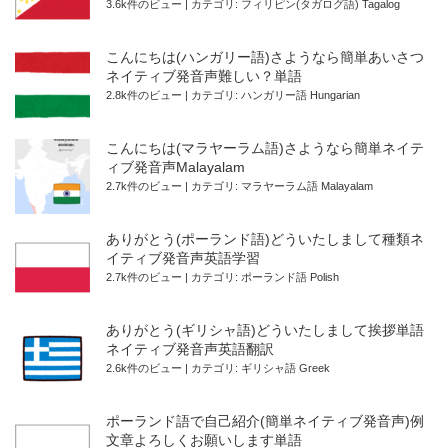
3.6k件のビュー
|
カテゴリ:
フィリピン(タガログ語) Tagalog
こんにちは(ハンガリー語)さようなら簡単あいさつ
ネイティブ発音声難しい？単語
2.8k件のビュー
|
カテゴリ:
ハンガリー語 Hungarian
こんにちは(マラヤーラム語)さようなら簡単ネイテ
ィブ発音声Malayalam
2.7k件のビュー
|
カテゴリ:
マラヤーラム語 Malayalam
ありがとう(ポーランド語)どういたしまして種類ネ
イティブ発音声英語学習
2.7k件のビュー
|
カテゴリ:
ポーランド語 Polish
ありがとう(ギリシャ語)どういたしまして挨拶単語
ネイティブ発音声英語翻訳
2.6k件のビュー
|
カテゴリ:
ギリシャ語 Greek
ポーランド語で自己紹介(簡単ネイティブ発音声)例
文章よろしくお願いします単語