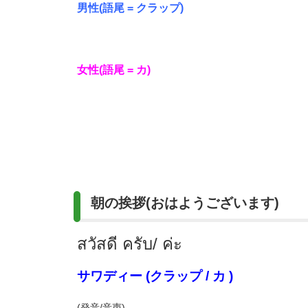
男性(語尾 = クラップ)
女性(語尾 = カ)
朝の挨拶(おはようございます)
สวัสดี ครับ/ ค่ะ
サワディー (クラップ / カ )
(発音/音声)