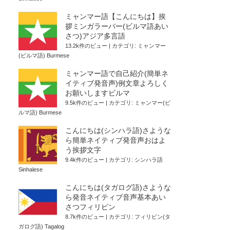
ミャンマー語【こんにちは】挨
拶ミンガラーバー(ビルマ語あい
さつ)アジア多言語
13.2k件のビュー
|
カテゴリ:
ミャンマー
(ビルマ語) Burmese
ミャンマー語で自己紹介(簡単ネ
イティブ発音声)例文章よろしく
お願いしますビルマ
9.5k件のビュー
|
カテゴリ:
ミャンマー(ビ
ルマ語) Burmese
こんにちは(シンハラ語)さような
ら簡単ネイティブ発音声おはよ
う挨拶文字
9.4k件のビュー
|
カテゴリ:
シンハラ語
Sinhalese
こんにちは(タガログ語)さような
ら発音ネイティブ音声基本あい
さつフィリピン
8.7k件のビュー
|
カテゴリ:
フィリピン(タ
ガログ語) Tagalog