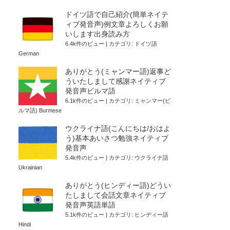
ドイツ語で自己紹介(簡単ネイテ
ィブ発音声)例文章よろしくお願
いします出身読み方
6.4k件のビュー
|
カテゴリ:
ドイツ語
German
ありがとう(ミャンマー語)返事ど
ういたしまして感謝ネイティブ
発音声ビルマ語
6.1k件のビュー
|
カテゴリ:
ミャンマー(ビ
ルマ語) Burmese
ウクライナ語(こんにちは/おはよ
う)基本あいさつ勉強ネイティブ
発音声
5.4k件のビュー
|
カテゴリ:
ウクライナ語
Ukrainian
ありがとう(ヒンディー語)どうい
たしまして会話文章ネイティブ
発音声英語単語
5.1k件のビュー
|
カテゴリ:
ヒンディー語
Hindi