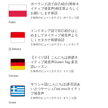
ポーランド語で自己紹介(簡単ネ
イティブ発音声)例文章よろしく
お願いします単語
2.5k件のビュー
|
カテゴリ:
ポーランド語
Polish
インドネシア語で自己紹介はじ
めましてネイティブ発音声よろ
しくカタカナ挨拶会話
2.5k件のビュー
|
カテゴリ:
インドネシア
語 Bahasa
【ドイツ語】こんにちは挨拶ネ
イティブ発音声Guten Tag 多言
語レッスン
2.3k件のビュー
|
カテゴリ:
ドイツ語
German
ギリシャ語(こんにちは)多言語あ
いさつヤーシュΓειά σουネイティ
ブ発音声
2.3k件のビュー
|
カテゴリ:
ギリシャ語
Greek