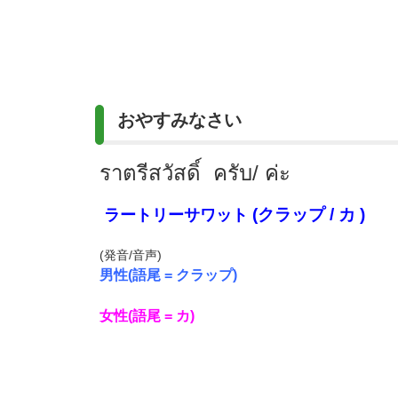
おやすみなさい
ราตรีสวัสดิ์
ครับ/ ค่ะ
(クラップ / カ )
ラートリーサワット
(発音/音声)
男性(語尾 = クラップ)
女性(語尾 = カ)