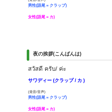
男性(語尾 = クラップ)
女性(語尾 = カ)
夜の挨拶(こんばんは)
สวัสดี ครับ/ ค่ะ
サワディー (クラップ / カ )
(発音/音声)
男性(語尾 = クラップ)
女性(語尾 = カ)