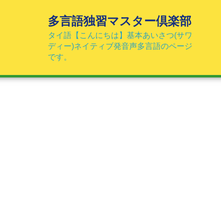
コ
ン
多言語独習マスター倶楽部
テ
タイ語【こんにちは】基本あいさつ(サワ
ン
ディー)ネイティブ発音声多言語のページ
ツ
です。
へ
ス
キ
ッ
プ