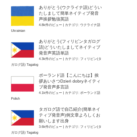
ありがとう(ウクライナ語)どうい
たしまして簡単ネイティブ発音
声挨拶勉強英語
4.8k件のビュー
|
カテゴリ:
ウクライナ語
Ukrainian
ありがとう(フィリピンタガログ
語)どういたしましてネイティブ
発音声英語単語
4.3k件のビュー
|
カテゴリ:
フィリピン(タ
ガログ語) Tagalog
ポーランド語【こんにちは】挨
拶あいさつDzień dobryネイティ
ブ発音声多言語
4.1k件のビュー
|
カテゴリ:
ポーランド語
Polish
タガログ語で自己紹介(簡単ネイ
ティブ発音声)例文章よろしくお
願いします出身
3.6k件のビュー
|
カテゴリ:
フィリピン(タ
ガログ語) Tagalog