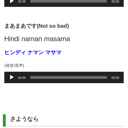
00:00
00:00
声
プ
レ
ー
まあまあです(Not so bad)
ヤ
ー
Hindi naman masama
ヒンディ ナマン マサマ
(発音/音声)
音
00:00
00:00
声
プ
レ
ー
ヤ
ー
さようなら