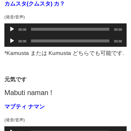
カムスタ(クムスタ) カ？
(発音/音声)
音
00:00
00:00
声
音
プ
00:00
00:00
声
レ
プ
ー
*Kamusta または Kumusta どちらでも可能です.
レ
ヤ
ー
ー
ヤ
ー
元気です
Mabuti naman !
マブティ ナマン
(発音/音声)
音