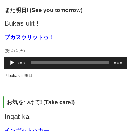
ヤ
ー
また明日! (See you tomorrow)
Bukas ulit !
ブカスウリットゥ !
(発音/音声)
音
00:00
00:00
声
プ
＊bukas = 明日
レ
ー
ヤ
ー
お気をつけて! (Take care!)
Ingat ka
インガットゥカー