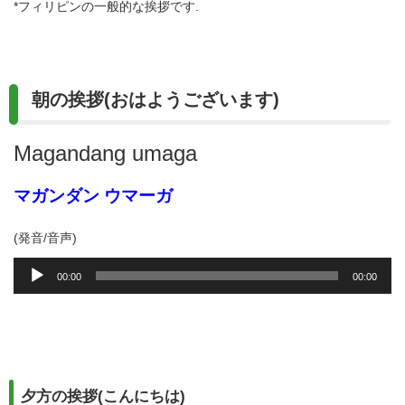
*フィリピンの一般的な挨拶です.
レ
ー
ヤ
ー
朝の挨拶(おはようございます)
Magandang umaga
マガンダン ウマーガ
(発音/音声)
音
00:00
00:00
声
プ
レ
ー
ヤ
ー
夕方の挨拶(こんにちは)