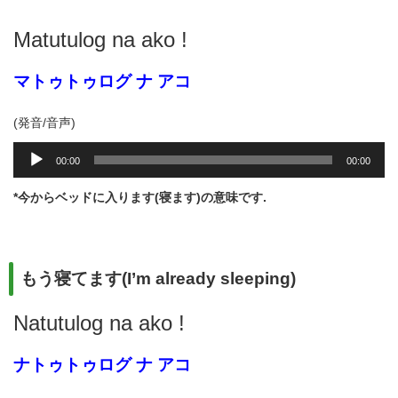
レ
ー
Matutulog na ako !
ヤ
ー
マトゥトゥログ ナ アコ
(発音/音声)
音
00:00
00:00
声
プ
*今からベッドに入ります(寝ます)の意味です.
レ
ー
ヤ
ー
もう寝てます(I’m already sleeping)
Natutulog na ako !
ナトゥトゥログ ナ アコ