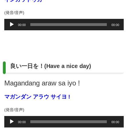
(発音/音声)
音
00:00
00:00
声
プ
レ
ー
ヤ
ー
良い一日を！(Have a nice day)
Magandang araw sa iyo
!
マガンダン アラウ サイヨ !
(発音/音声)
音
00:00
00:00
声