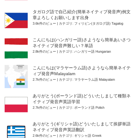
タガログ語で自己紹介(簡単ネイティブ発音声)例文
章よろしくお願いします出身
3.6k件のビュー
|
カテゴリ:
フィリピン(タガログ語) Tagalog
こんにちは(ハンガリー語)さようなら簡単あいさつ
ネイティブ発音声難しい？単語
2.8k件のビュー
|
カテゴリ:
ハンガリー語 Hungarian
こんにちは(マラヤーラム語)さようなら簡単ネイテ
ィブ発音声Malayalam
2.7k件のビュー
|
カテゴリ:
マラヤーラム語 Malayalam
ありがとう(ポーランド語)どういたしまして種類ネ
イティブ発音声英語学習
2.7k件のビュー
|
カテゴリ:
ポーランド語 Polish
ありがとう(ギリシャ語)どういたしまして挨拶単語
ネイティブ発音声英語翻訳
2.6k件のビュー
|
カテゴリ:
ギリシャ語 Greek