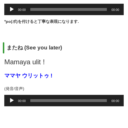
音
00:00
00:00
声
プ
*po(ポ)を付けると丁寧な表現になります.
レ
ー
ヤ
ー
またね (See you later)
Mamaya ulit !
ママヤ ウリットゥ !
(発音/音声)
音
00:00
00:00
声
プ
レ
ー