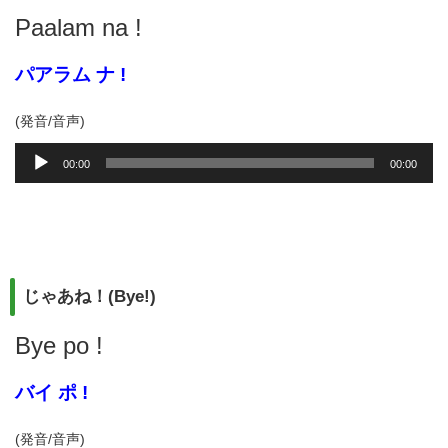
Paalam na !
パアラム ナ !
(発音/音声)
音
00:00
00:00
声
プ
レ
ー
ヤ
ー
じゃあね！(Bye!)
Bye po !
バイ ポ !
(発音/音声)