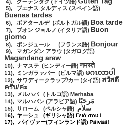
Guten Tag
4), グーテンタグ (ドイツ語)
5), ブエナス タルディス (スペイン語)
Buenas tardes
Boa tarde
6), ボアター
ルヂ (ポルトガル語)
Buon
7), ブオン ジョルノ (イタリア語)
giorno
Bonjour
8), ボンジュール (フランス語)
9), マガンダン アラウ (タガログ語)
Magandang araw
नमस्ते
10), ナマステ (ヒンディー語)
မဂၤလာပါ
11), ミンガラァバー (ビルマ語)
สวัสดี
12), サワディークラップ/カー (タイ語)
ครับ/ค่ะ
13), メルハバ (トルコ語) Merhaba
مَرحَبًا
14), マルハバン (アラビア語)
سلام
15), サローム (ペルシャ語)
16), ヤーシュ (ギリシャ語) Γειά σου !
17), パイヴァー(フィンランド語)
Päivää!