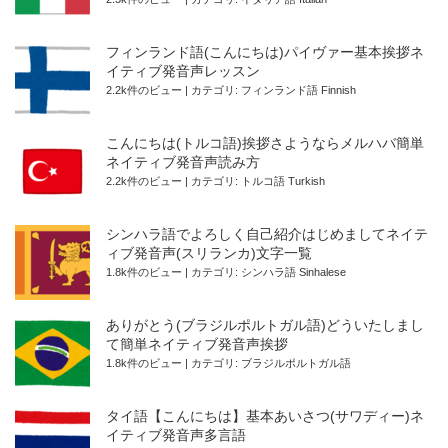
フィンランド語(こんにちは)パイヴァー基本挨拶ネ
イティブ発音声レッスン
2.2k件のビュー
|
カテゴリ:
フィンランド語 Finnish
こんにちは(トルコ語)挨拶さようならメルハバ簡単
ネイティブ発音声読み方
2.2k件のビュー
|
カテゴリ:
トルコ語 Turkish
シンハラ語でよろしく自己紹介はじめましてネイテ
ィブ発音声(スリランカ)文字一覧
1.8k件のビュー
|
カテゴリ:
シンハラ語 Sinhalese
ありがとう(ブラジルポルトガル語)どういたしまし
て簡単ネイティブ発音声挨拶
1.8k件のビュー
|
カテゴリ:
ブラジルポルトガル語
タイ語【こんにちは】基本あいさつ(サワディー)ネ
イティブ発音声多言語