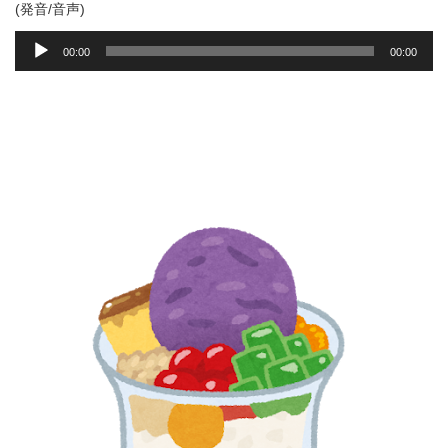
(発音/音声)
音
00:00
00:00
声
プ
レ
ー
ヤ
ー