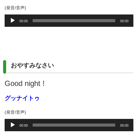
(発音/音声)
音
00:00
00:00
声
プ
レ
ー
ヤ
ー
おやすみなさい
Good night !
グッナイトゥ
(発音/音声)
音
00:00
00:00
声
プ