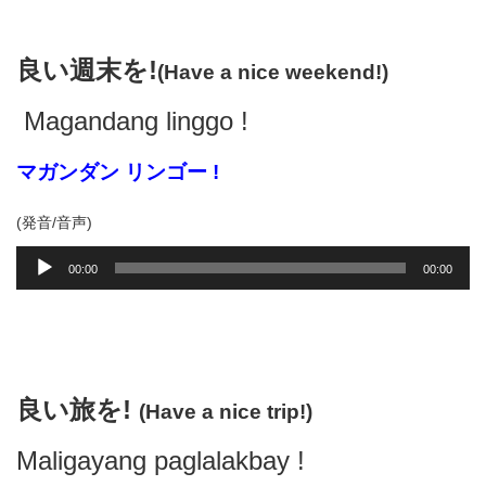
プ
レ
ー
良い週末を!
(
Have a nice weekend!)
ヤ
ー
Magandang linggo
!
マガンダン リンゴー !
(発音/音声)
音
00:00
00:00
声
プ
レ
ー
ヤ
ー
良い旅を!
(
Have a nice trip!)
Maligayang paglalakbay
!